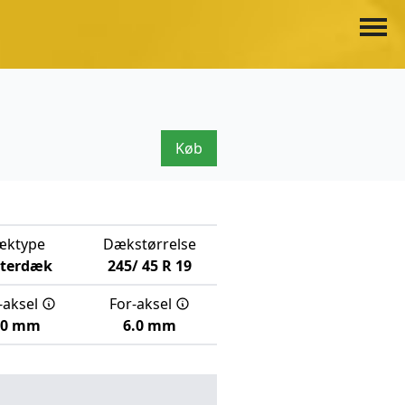
Køb
æktype
Dækstørrelse
nterdæk
245/
45
R
19
-aksel
For-aksel
.0 mm
6.0 mm