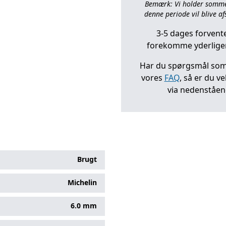
Bemærk: Vi holder sommerl
denne periode vil blive afs
3-5 dages forvente
forekomme yderliger
Har du spørgsmål som 
vores
FAQ
, så er du v
via nedenståe
Brugt
Michelin
6.0 mm