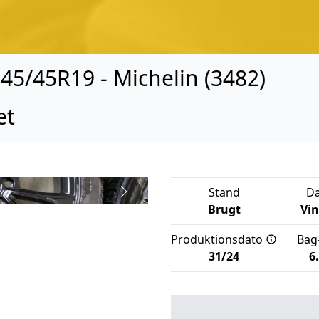
245/45R19 - Michelin (3482)
æt
Stand
D
Brugt
Vi
Produktionsdato
Bag
31/24
6