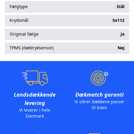
Fælgtype
Stål
Krydsmål
5x112
Original fælge
Ja
TPMS (dæktryksensor)
Nej
Landsdækkende
Dækmatch garanti
Vi sikrer dækkene passer
levering
til bilen
Vi leverer i hele
Danmark