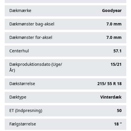
Dækmærke
Goodyear
Dækmønster bag-aksel
7.0 mm
Dækmønster for-aksel
7.0 mm
Centerhul
57.1
Dækproduktionsdato (Uge/
15/21
År)
Dækstørrelse
215/
55
R
18
Dæktype
Vinterdæk
ET (Indpresning)
50
Fælgstørrelse
18 “