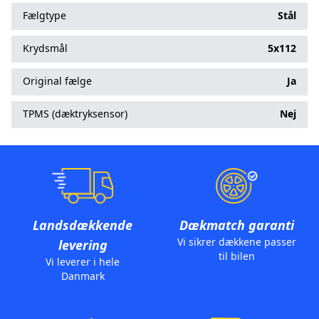
Fælgtype
Stål
Krydsmål
5x112
Original fælge
Ja
TPMS (dæktryksensor)
Nej
Landsdækkende
Dækmatch garanti
Vi sikrer dækkene passer
levering
til bilen
Vi leverer i hele
Danmark