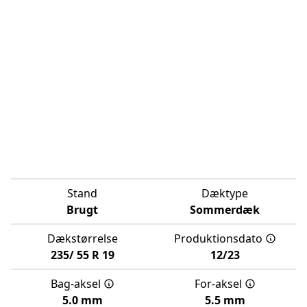
Stand
Dæktype
Brugt
Sommerdæk
Dækstørrelse
Produktionsdato
235/
55
R
19
12/23
Bag-aksel
For-aksel
5.0 mm
5.5 mm