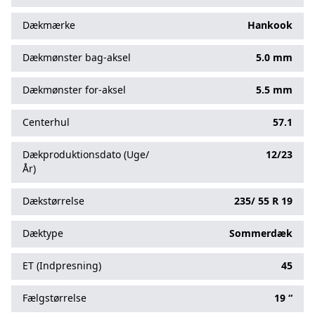
Dækmærke
Hankook
Dækmønster bag-aksel
5.0 mm
Dækmønster for-aksel
5.5 mm
Centerhul
57.1
Dækproduktionsdato (Uge/
12/23
År)
Dækstørrelse
235/
55
R
19
Dæktype
Sommerdæk
ET (Indpresning)
45
Fælgstørrelse
19 “