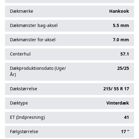
Dækmærke
Hankook
Dækmønster bag-aksel
5.5 mm
Dækmønster for-aksel
7.0 mm
Centerhul
57.1
Dækproduktionsdato (Uge/
25/25
År)
Dækstørrelse
215/
55
R
17
Dæktype
Vinterdæk
ET (Indpresning)
41
Fælgstørrelse
17 “