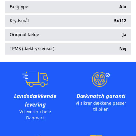
Fælgtype
Alu
Krydsmål
5x112
Original fælge
Ja
TPMS (dæktryksensor)
Nej
Landsdækkende
Dækmatch garanti
Vi sikrer dækkene passer
levering
til bilen
Vi leverer i hele
Danmark