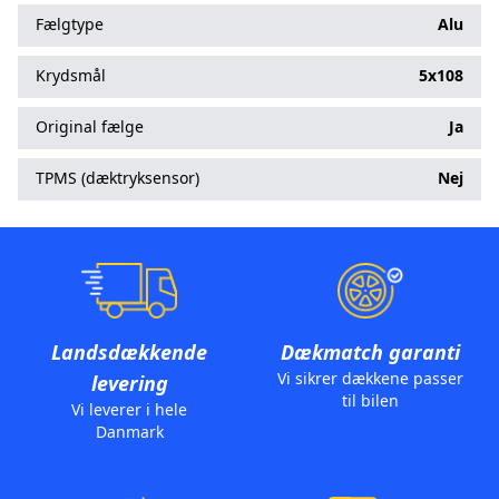
Fælgtype
Alu
Krydsmål
5x108
Original fælge
Ja
TPMS (dæktryksensor)
Nej
Landsdækkende
Dækmatch garanti
Vi sikrer dækkene passer
levering
til bilen
Vi leverer i hele
Danmark