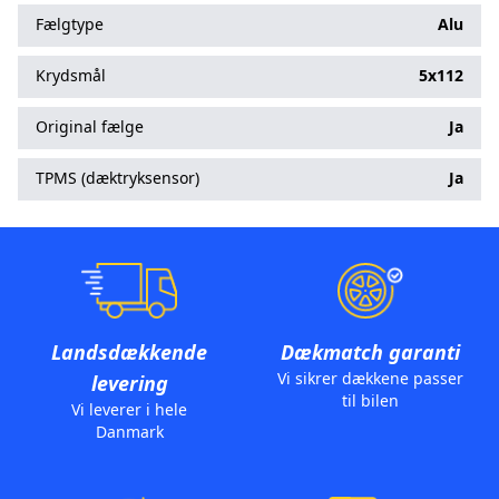
Fælgtype
Alu
Krydsmål
5x112
Original fælge
Ja
TPMS (dæktryksensor)
Ja
Landsdækkende
Dækmatch garanti
Vi sikrer dækkene passer
levering
til bilen
Vi leverer i hele
Danmark