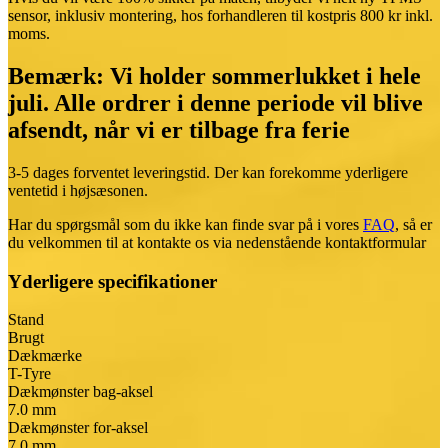
sensor, inklusiv montering, hos forhandleren til kostpris 800 kr inkl.
moms.
Bemærk: Vi holder sommerlukket i hele
juli. Alle ordrer i denne periode vil blive
afsendt, når vi er tilbage fra ferie
3-5 dages forventet leveringstid. Der kan forekomme yderligere
ventetid i højsæsonen.
Har du spørgsmål som du ikke kan finde svar på i vores
FAQ
, så er
du velkommen til at kontakte os via nedenstående
kontaktformular
Yderligere specifikationer
Stand
Brugt
Dækmærke
T-Tyre
Dækmønster bag-aksel
7.0 mm
Dækmønster for-aksel
7.0 mm