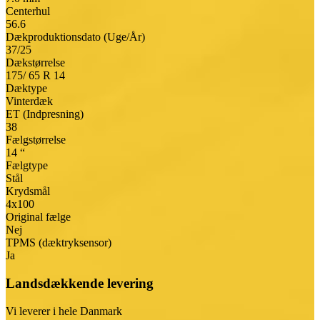
Centerhul
56.6
Dækproduktionsdato (Uge/År)
37/25
Dækstørrelse
175/
65
R
14
Dæktype
Vinterdæk
ET (Indpresning)
38
Fælgstørrelse
14 “
Fælgtype
Stål
Krydsmål
4x100
Original fælge
Nej
TPMS (dæktryksensor)
Ja
Landsdækkende levering
Vi leverer i hele Danmark