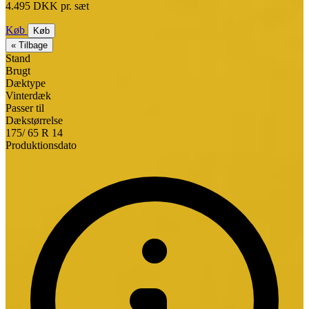
4.495 DKK pr. sæt
Køb
Køb
« Tilbage
Stand
Brugt
Dæktype
Vinterdæk
Passer til
Dækstørrelse
175/
65
R
14
Produktionsdato