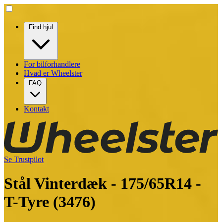
Find hjul
For bilforhandlere
Hvad er Wheelster
FAQ
Kontakt
Se Trustpilot
Stål Vinterdæk - 175/65R14 -
T-Tyre (3476)