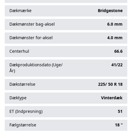
Dækmærke
Bridgestone
Dækmønster bag-aksel
6.0 mm
Dækmønster for-aksel
4.0 mm
Centerhul
66.6
Dækproduktionsdato (Uge/
41/22
År)
Dækstørrelse
225/
50
R
18
Dæktype
Vinterdæk
ET (Indpresning)
51
Fælgstørrelse
18 “