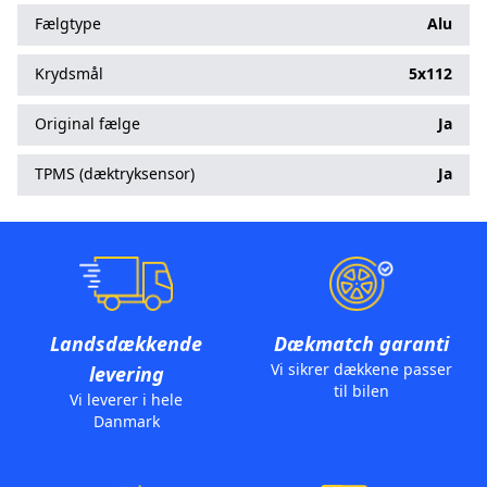
Fælgtype
Alu
Krydsmål
5x112
Original fælge
Ja
TPMS (dæktryksensor)
Ja
Landsdækkende
Dækmatch garanti
Vi sikrer dækkene passer
levering
til bilen
Vi leverer i hele
Danmark