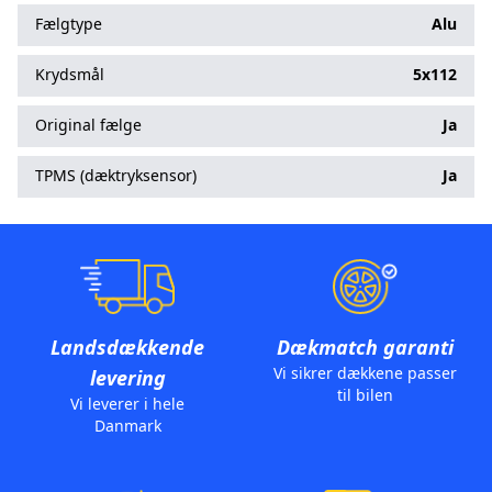
Fælgtype
Alu
Krydsmål
5x112
Original fælge
Ja
TPMS (dæktryksensor)
Ja
Landsdækkende
Dækmatch garanti
Vi sikrer dækkene passer
levering
til bilen
Vi leverer i hele
Danmark