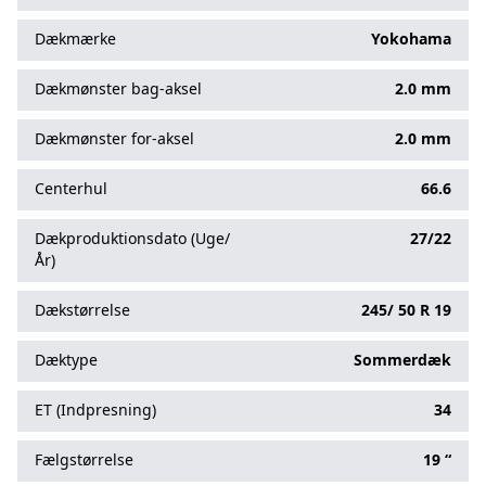
Dækmærke
Yokohama
Dækmønster bag-aksel
2.0 mm
Dækmønster for-aksel
2.0 mm
Centerhul
66.6
Dækproduktionsdato (Uge/
27/22
År)
Dækstørrelse
245/
50
R
19
Dæktype
Sommerdæk
ET (Indpresning)
34
Fælgstørrelse
19 “