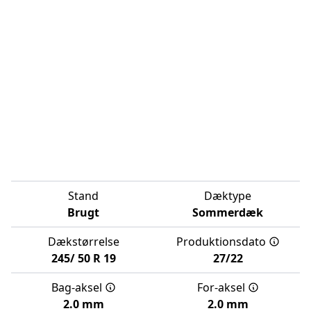
Stand
Dæktype
Brugt
Sommerdæk
Dækstørrelse
Produktionsdato
245/
50
R
19
27/22
Bag-aksel
For-aksel
2.0 mm
2.0 mm