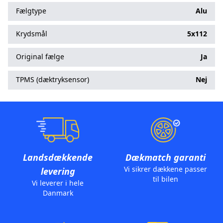
Fælgtype
Alu
Krydsmål
5x112
Original fælge
Ja
TPMS (dæktryksensor)
Nej
Landsdækkende
Dækmatch garanti
Vi sikrer dækkene passer
levering
til bilen
Vi leverer i hele
Danmark