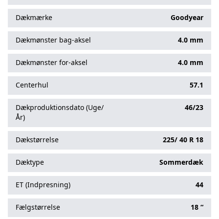
Dækmærke
Goodyear
Dækmønster bag-aksel
4.0 mm
Dækmønster for-aksel
4.0 mm
Centerhul
57.1
Dækproduktionsdato (Uge/
46/23
År)
Dækstørrelse
225/
40
R
18
Dæktype
Sommerdæk
ET (Indpresning)
44
Fælgstørrelse
18 “