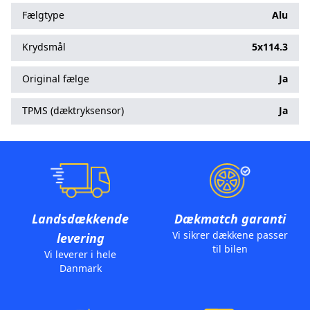
Fælgtype
Alu
Krydsmål
5x114.3
Original fælge
Ja
TPMS (dæktryksensor)
Ja
Landsdækkende
Dækmatch garanti
Vi sikrer dækkene passer
levering
til bilen
Vi leverer i hele
Danmark