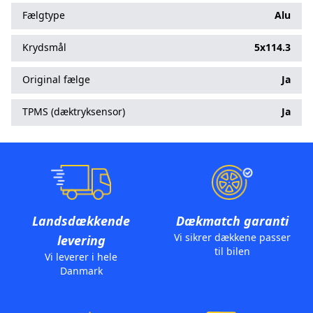
Fælgtype
Alu
Krydsmål
5x114.3
Original fælge
Ja
TPMS (dæktryksensor)
Ja
Landsdækkende
Dækmatch garanti
Vi sikrer dækkene passer
levering
til bilen
Vi leverer i hele
Danmark