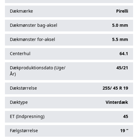
Dækmærke
Pirelli
Dækmønster bag-aksel
5.0 mm
Dækmønster for-aksel
5.5 mm
Centerhul
64.1
Dækproduktionsdato (Uge/
45/21
År)
Dækstørrelse
255/
45
R
19
Dæktype
Vinterdæk
ET (Indpresning)
45
Fælgstørrelse
19 “