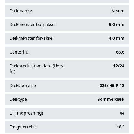
Dækmærke
Nexen
Dækmønster bag-aksel
5.0 mm
Dækmønster for-aksel
4.0 mm
Centerhul
66.6
Dækproduktionsdato (Uge/
12/24
År)
Dækstørrelse
225/
45
R
18
Dæktype
Sommerdæk
ET (Indpresning)
44
Fælgstørrelse
18 “