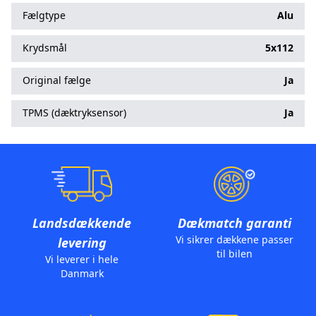
Fælgtype
Alu
Krydsmål
5x112
Original fælge
Ja
TPMS (dæktryksensor)
Ja
Landsdækkende
Dækmatch garanti
Vi sikrer dækkene passer
levering
til bilen
Vi leverer i hele
Danmark