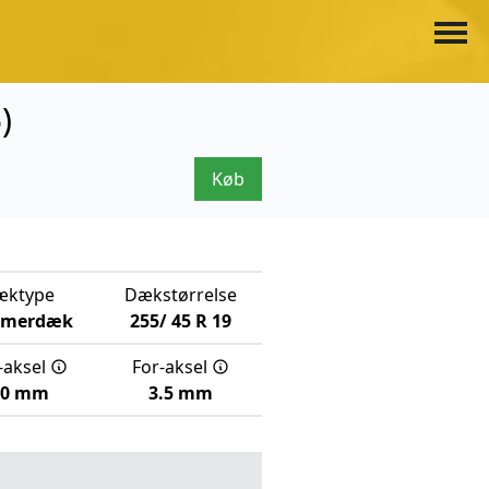
)
Køb
æktype
Dækstørrelse
merdæk
255/
45
R
19
-aksel
For-aksel
.0 mm
3.5 mm