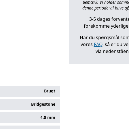
Bemærk: Vi holder sommerl
denne periode vil blive afs
3-5 dages forvente
forekomme yderliger
Har du spørgsmål som 
vores
FAQ
, så er du v
via nedenståe
Brugt
Bridgestone
4.0 mm