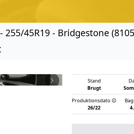
 255/45R19 - Bridgestone (8105
t
Stand
D
Brugt
Som
Produktionsdato
Bag
26/22
4