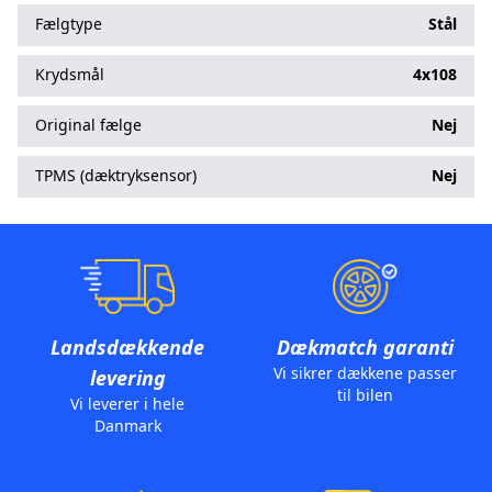
Fælgtype
Stål
Krydsmål
4x108
Original fælge
Nej
TPMS (dæktryksensor)
Nej
Landsdækkende
Dækmatch garanti
Vi sikrer dækkene passer
levering
til bilen
Vi leverer i hele
Danmark