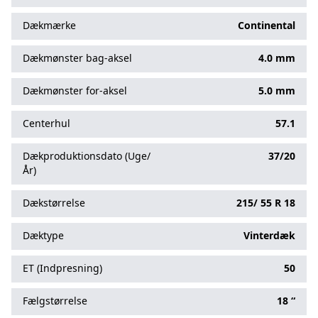
Dækmærke
Continental
Dækmønster bag-aksel
4.0 mm
Dækmønster for-aksel
5.0 mm
Centerhul
57.1
Dækproduktionsdato (Uge/
37/20
År)
Dækstørrelse
215/
55
R
18
Dæktype
Vinterdæk
ET (Indpresning)
50
Fælgstørrelse
18 “