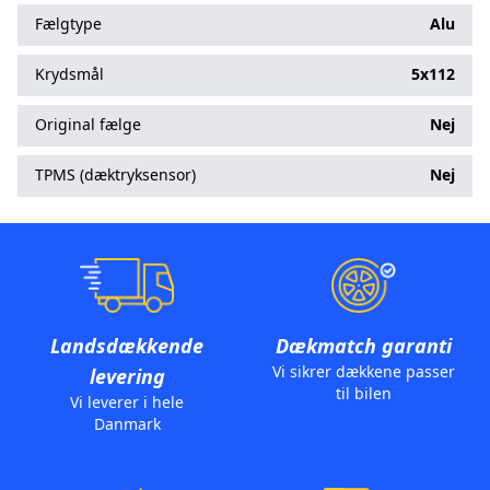
Fælgtype
Alu
Krydsmål
5x112
Original fælge
Nej
TPMS (dæktryksensor)
Nej
Landsdækkende
Dækmatch garanti
Vi sikrer dækkene passer
levering
til bilen
Vi leverer i hele
Danmark