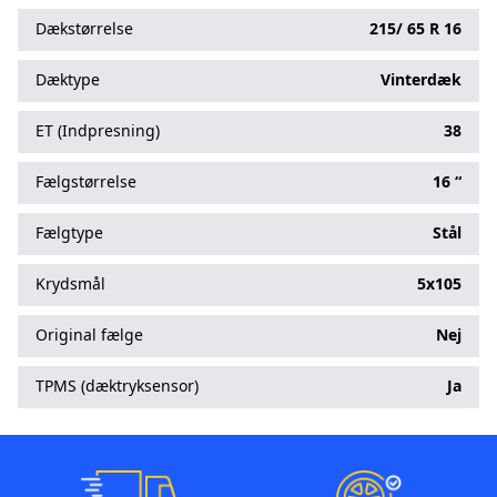
Dækstørrelse
215/
65
R
16
Dæktype
Vinterdæk
ET (Indpresning)
38
Fælgstørrelse
16 “
Fælgtype
Stål
Krydsmål
5x105
Original fælge
Nej
TPMS (dæktryksensor)
Ja