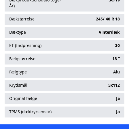
År)
Dækstørrelse
245/
40
R
18
Dæktype
Vinterdæk
ET (Indpresning)
30
Fælgstørrelse
18 “
Fælgtype
Alu
Krydsmål
5x112
Original fælge
Ja
TPMS (dæktryksensor)
Ja