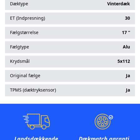
Dæktype
Vinterdæk
ET (Indpresning)
30
Fælgstørrelse
17 “
Fælgtype
Alu
Krydsmål
5x112
Original fælge
Ja
TPMS (dæktryksensor)
Ja
Landsdækkende
Dækmatch garanti