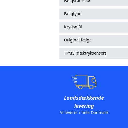
Fælgstørrelse
Fælgtype
Krydsmål
Original fælge
TPMS (dæktryksensor)
Landsdækkende
levering
Vi leverer i hele Danmark