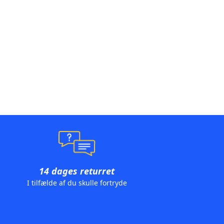
14 dages returret
I tilfælde af du skulle fortryde