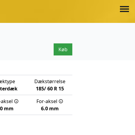
Køb
æktype
Dækstørrelse
nterdæk
185/
60
R
15
-aksel
For-aksel
.0 mm
6.0 mm