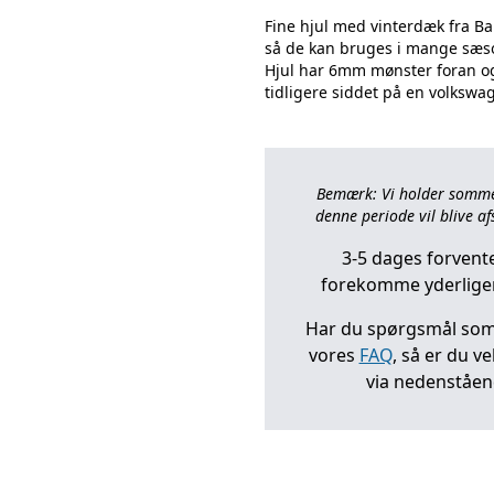
Fine hjul med vinterdæk fra Ba
så de kan bruges i mange sæso
Hjul har 6mm mønster foran o
Bemærk: Vi holder sommerl
denne periode vil blive afs
3-5 dages forvente
forekomme yderliger
Har du spørgsmål som 
vores
FAQ
, så er du v
via nedenståe