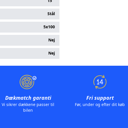
15 “
Stål
5x100
Nej
Nej
Dækmatch garanti
Fri support
Vi sikrer dækkene passer til
Før, under og efter dit køb
bilen