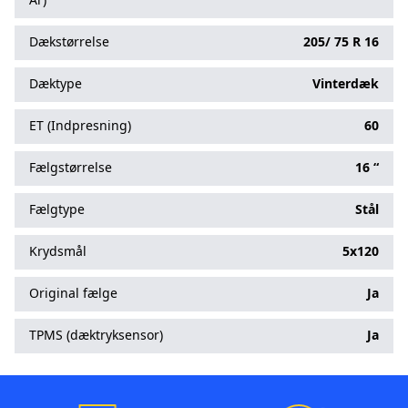
Dækstørrelse
205/
75
R
16
Dæktype
Vinterdæk
ET (Indpresning)
60
Fælgstørrelse
16 “
Fælgtype
Stål
Krydsmål
5x120
Original fælge
Ja
TPMS (dæktryksensor)
Ja