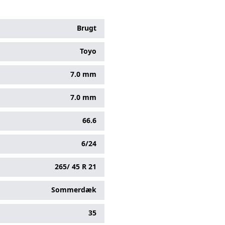
Brugt
Toyo
7.0 mm
7.0 mm
66.6
6/24
265/
45
R
21
Sommerdæk
35