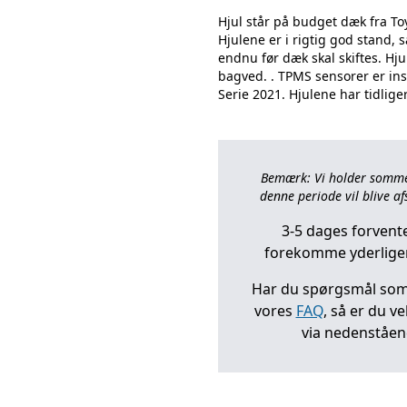
Hjul står på budget dæk fra To
Hjulene er i rigtig god stand,
endnu før dæk skal skiftes. H
bagved. . TPMS sensorer er inst
Bemærk: Vi holder sommerl
denne periode vil blive afs
3-5 dages forvente
forekomme yderliger
Har du spørgsmål som 
vores
FAQ
, så er du v
via nedenståe