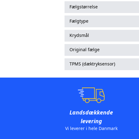
Fælgstørrelse
Fælgtype
Krydsmål
Original fælge
TPMS (dæktryksensor)
Landsdækkende
levering
Vi leverer i hele Danmark