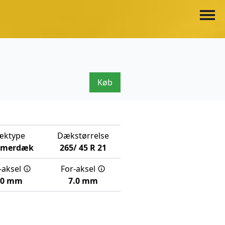
Køb
æktype
Dækstørrelse
merdæk
265/
45
R
21
-aksel
For-aksel
.0 mm
7.0 mm