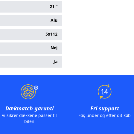
21 “
Alu
5x112
Nej
Ja
Dækmatch garanti
Fri support
Vi sikrer dækkene passer til
Før, under og efter dit køb
bilen