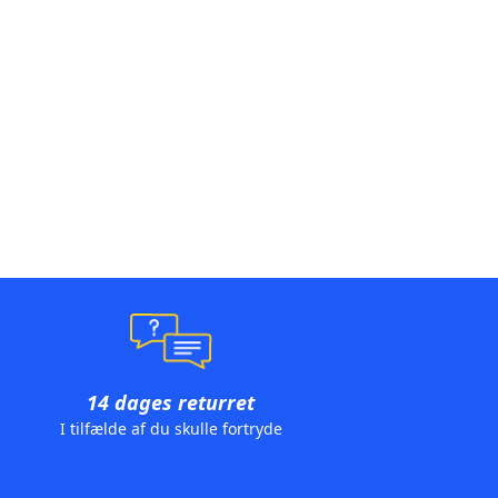
14 dages returret
I tilfælde af du skulle fortryde