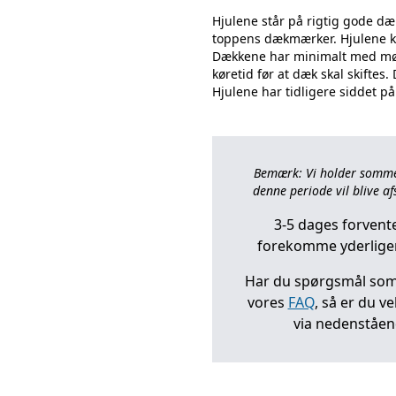
Hjulene står på rigtig gode dæk
toppens dækmærker. Hjulene 
Dækkene har minimalt med møn
køretid før at dæk skal skiftes. 
Bemærk: Vi holder sommerl
denne periode vil blive afs
3-5 dages forvente
forekomme yderliger
Har du spørgsmål som 
vores
FAQ
, så er du v
via nedenståe