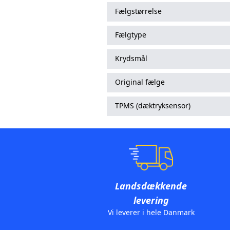
Fælgstørrelse
Fælgtype
Krydsmål
Original fælge
TPMS (dæktryksensor)
Landsdækkende
levering
Vi leverer i hele Danmark