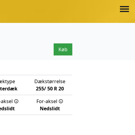
Køb
æktype
Dækstørrelse
nterdæk
255/
50
R
20
-aksel
For-aksel
dslidt
Nedslidt