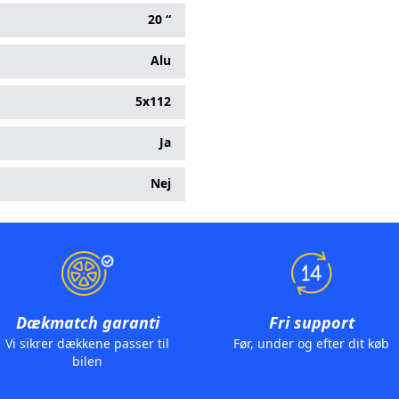
20 “
Alu
5x112
Ja
Nej
Dækmatch garanti
Fri support
Vi sikrer dækkene passer til
Før, under og efter dit køb
bilen