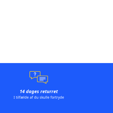
14 dages returret
I tilfælde af du skulle fortryde