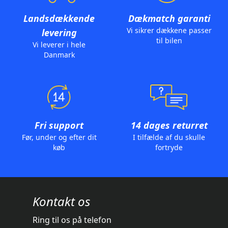
Landsdækkende
Dækmatch garanti
Vi sikrer dækkene passer
levering
til bilen
Vi leverer i hele
Danmark
Fri support
14 dages returret
Før, under og efter dit
I tilfælde af du skulle
køb
fortryde
Kontakt os
Ring til os på telefon