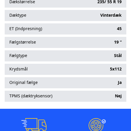
Dækstørrelse
235/
55
R
19
Dæktype
Vinterdæk
ET (Indpresning)
45
Fælgstørrelse
19 “
Fælgtype
Stål
Krydsmål
5x112
Original fælge
Ja
TPMS (dæktryksensor)
Nej