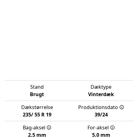
Stand
Dæktype
Brugt
Vinterdæk
Dækstørrelse
Produktionsdato
235/
55
R
19
39/24
Bag-aksel
For-aksel
2.5 mm
5.0 mm