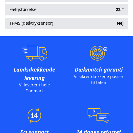
Fælgstørrelse
22 “
TPMS (dæktryksensor)
Nej
Landsdækkende
Dækmatch garanti
Vi sikrer dækkene passer
levering
til bilen
Vi leverer i hele
Danmark
Fri support
14 dages returret