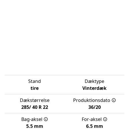
Stand
Dæktype
tire
Vinterdæk
Dækstørrelse
Produktionsdato
285/
40
R
22
36/20
Bag-aksel
For-aksel
5.5 mm
6.5 mm