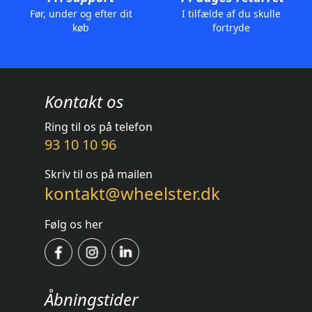
Før, under og efter dit
I tilfælde af du skulle
køb
fortryde
Kontakt os
Ring til os på telefon
93 10 10 96
Skriv til os på mailen
kontakt@wheelster.dk
Følg os her
Åbningstider