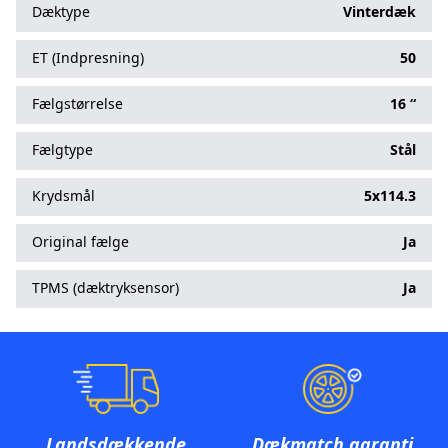
Dæktype
Vinterdæk
ET (Indpresning)
50
Fælgstørrelse
16 “
Fælgtype
Stål
Krydsmål
5x114.3
Original fælge
Ja
TPMS (dæktryksensor)
Ja
Landsdækkende
Dækmatch garanti