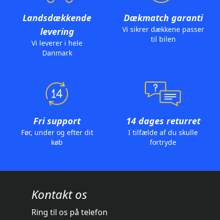
Landsdækkende
Dækmatch garanti
Vi sikrer dækkene passer
levering
til bilen
Vi leverer i hele
Danmark
Fri support
14 dages returret
Før, under og efter dit
I tilfælde af du skulle
køb
fortryde
Kontakt os
Ring til os på telefon