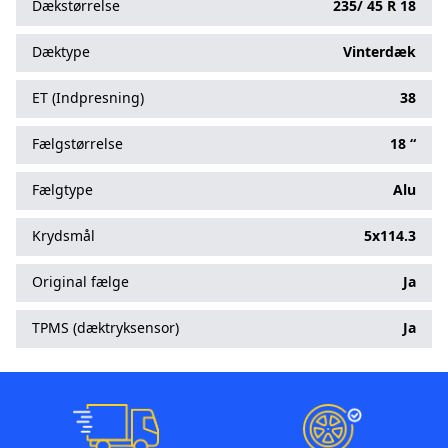
Dækstørrelse
235/
45
R
18
Dæktype
Vinterdæk
ET (Indpresning)
38
Fælgstørrelse
18 “
Fælgtype
Alu
Krydsmål
5x114.3
Original fælge
Ja
TPMS (dæktryksensor)
Ja