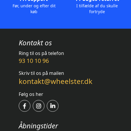
Før, under og efter dit
I tilfælde af du skulle
køb
fortryde
Kontakt os
Ring til os på telefon
93 10 10 96
Skriv til os på mailen
kontakt@wheelster.dk
Følg os her
Åbningstider