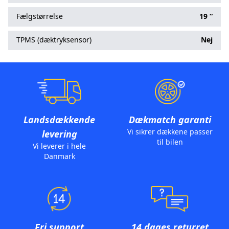
Fælgstørrelse
19 “
TPMS (dæktryksensor)
Nej
Landsdækkende
Dækmatch garanti
Vi sikrer dækkene passer
levering
til bilen
Vi leverer i hele
Danmark
Fri support
14 dages returret