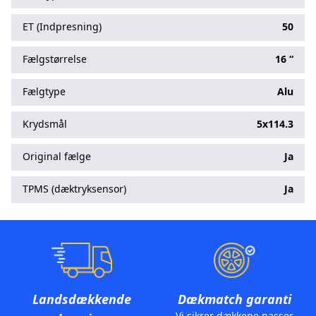
ET (Indpresning)
50
Fælgstørrelse
16 “
Fælgtype
Alu
Krydsmål
5x114.3
Original fælge
Ja
TPMS (dæktryksensor)
Ja
Landsdækkende
Dækmatch garanti
Vi sikrer dækkene passer