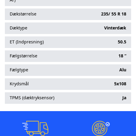
Dækstørrelse
235/
55
R
18
Dæktype
Vinterdæk
ET (Indpresning)
50.5
Fælgstørrelse
18 “
Fælgtype
Alu
Krydsmål
5x108
TPMS (dæktryksensor)
Ja