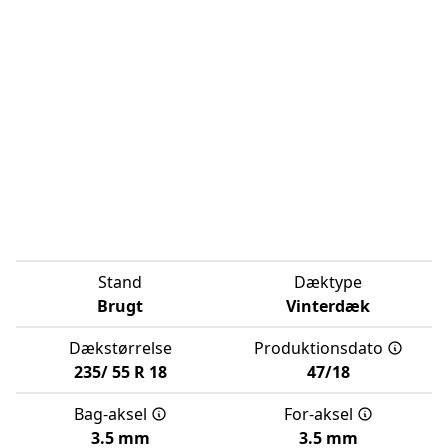
Stand
Dæktype
Brugt
Vinterdæk
Dækstørrelse
Produktionsdato
235/
55
R
18
47/18
Bag-aksel
For-aksel
3.5 mm
3.5 mm