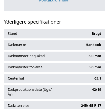
kontaktformular
Yderligere specifikationer
Stand
Brugt
Dækmærke
Hankook
Dækmønster bag-aksel
5.0 mm
Dækmønster for-aksel
5.0 mm
Centerhul
65.1
Dækproduktionsdato (Uge/
42/19
År)
Dækstørrelse
245/
65
R
17