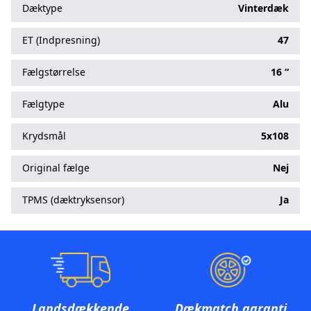
Dæktype
Vinterdæk
ET (Indpresning)
47
Fælgstørrelse
16 “
Fælgtype
Alu
Krydsmål
5x108
Original fælge
Nej
TPMS (dæktryksensor)
Ja
Landsdækkende
Dækmatch garanti