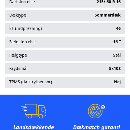
Dækstørrelse
215/
60
R
16
Dæktype
Sommerdæk
ET (Indpresning)
46
Fælgstørrelse
16 “
Fælgtype
Stål
Krydsmål
5x108
TPMS (dæktryksensor)
Nej
Landsdækkende
Dækmatch garanti