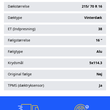
Dækstørrelse
215/
70
R
16
Dæktype
Vinterdæk
ET (Indpresning)
38
Fælgstørrelse
16 “
Fælgtype
Alu
Krydsmål
5x114.3
Original fælge
Nej
TPMS (dæktryksensor)
Ja