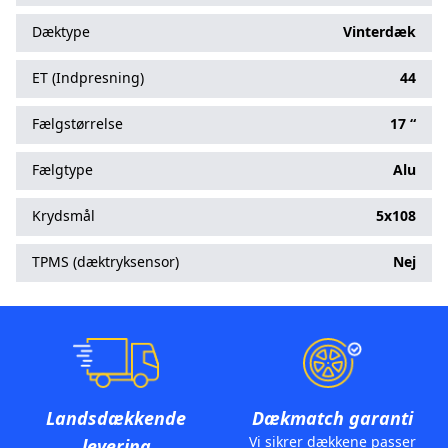
Dæktype
Vinterdæk
ET (Indpresning)
44
Fælgstørrelse
17 “
Fælgtype
Alu
Krydsmål
5x108
TPMS (dæktryksensor)
Nej
Landsdækkende
Dækmatch garanti
Vi sikrer dækkene passer
levering