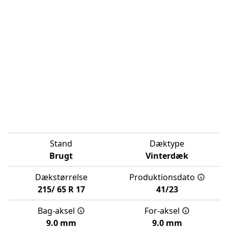
Stand
Dæktype
Brugt
Vinterdæk
Dækstørrelse
Produktionsdato
215/
65
R
17
41/23
Bag-aksel
For-aksel
9.0 mm
9.0 mm