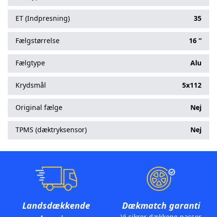
ET (Indpresning)
35
Fælgstørrelse
16 “
Fælgtype
Alu
Krydsmål
5x112
Original fælge
Nej
TPMS (dæktryksensor)
Nej
Landsdækkende
Dækmatch garanti
Vi sikrer dækkene passer