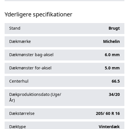
Yderligere specifikationer
Stand
Brugt
Dækmærke
Michelin
Dækmønster bag-aksel
6.0 mm
Dækmønster for-aksel
5.0 mm
Centerhul
66.5
Dækproduktionsdato (Uge/
34/20
År)
Dækstørrelse
205/
60
R
16
Dæktype
Vinterdæk