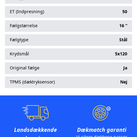
ET (Indpresning)
50
Fælgstørrelse
16 “
Fælgtype
Stål
Krydsmål
5x120
Original fælge
Ja
TPMS (dæktryksensor)
Nej
Landsdækkende
Dækmatch garanti
Vi sikrer dækkene passer