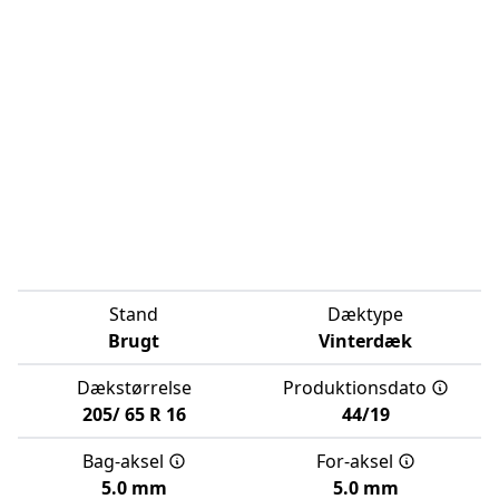
Stand
Dæktype
Brugt
Vinterdæk
Dækstørrelse
Produktionsdato
205/
65
R
16
44/19
Bag-aksel
For-aksel
5.0 mm
5.0 mm