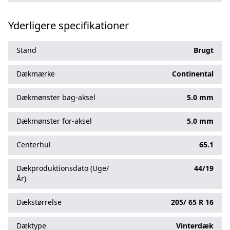
Yderligere specifikationer
Stand
Brugt
Dækmærke
Continental
Dækmønster bag-aksel
5.0 mm
Dækmønster for-aksel
5.0 mm
Centerhul
65.1
Dækproduktionsdato (Uge/
44/19
År)
Dækstørrelse
205/
65
R
16
Dæktype
Vinterdæk