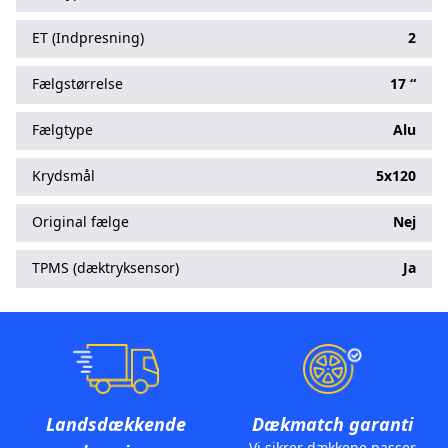
ET (Indpresning)
2
Fælgstørrelse
17 “
Fælgtype
Alu
Krydsmål
5x120
Original fælge
Nej
TPMS (dæktryksensor)
Ja
Landsdækkende
Dækmatch garanti
Vi sikrer dækkene passer