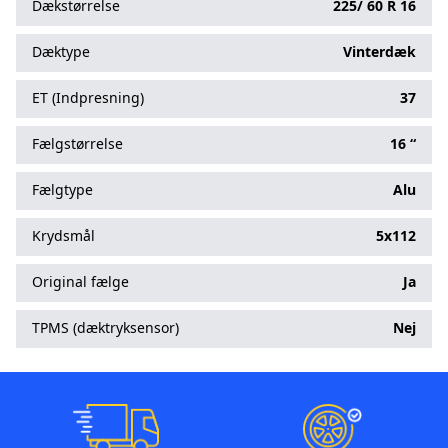
Dækstørrelse
225/
60
R
16
Dæktype
Vinterdæk
ET (Indpresning)
37
Fælgstørrelse
16 “
Fælgtype
Alu
Krydsmål
5x112
Original fælge
Ja
TPMS (dæktryksensor)
Nej