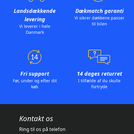
Landsdækkende
Dækmatch garanti
Vi sikrer dækkene passer
levering
til bilen
Vi leverer i hele
Danmark
Fri support
14 dages returret
Før, under og efter dit
I tilfælde af du skulle
køb
fortryde
Kontakt os
Ring til os på telefon