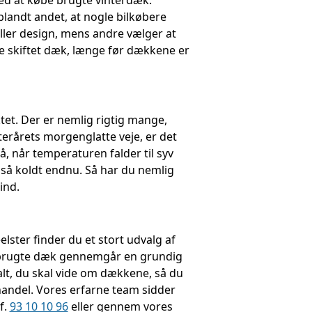
ed at købe brugte vinterdæk.
blandt andet, at nogle bilkøbere
ller design, mens andre vælger at
te skiftet dæk, længe før dækkene er
tet. Der er nemlig rigtig mange,
efterårets morgenglatte veje, er det
å, når temperaturen falder til syv
t så koldt endnu. Så har du nemlig
ind.
lster finder du et stort udvalg af
es brugte dæk gennemgår en grundig
alt, du skal vide om dækkene, så du
g handel. Vores erfarne team sidder
f.
93 10 10 96
eller gennem vores