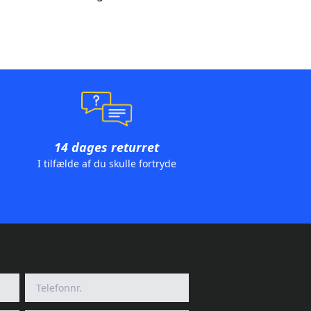
14 dages returret
I tilfælde af du skulle fortryde