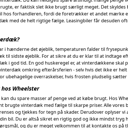
 vinterdæk. Du kan heldigvis spare afsindigt mange penge v
te, er faktisk slet ikke brugt særligt meget. Det skyldes 
bil hos forhandleren, fordi de foretrækker et andet mærke e
 dæk med de helt rigtige fælge. Leasingbiler får desuden of
nterdæk?
r i hænderne det øjeblik, temperaturen falder til frysepunk
 til sidste øjeblik. For at sikre at du er klar til at indtage 
rdæk i god tid. En god huskeregel er, at vinterdækkene skal p
 vinterdæk omkring efterårsferien - selv hvis det ikke er hel
or ubehagelige overraskelser, hvis frosten pludselig sætter 
 hos Wheelster
k, kan du spare masser af penge ved at købe brugt. Hos Whee
mt brugte vinterdæk med fælge til skarpe priser. Alle vor
renses og tjekkes for tegn på skader. Derudover oplyser vi 
 din bil. Du er altså sikret en rigtig god og ikke mindst try
 spørgsmål, og du er meget velkommen til at kontakte os på tl