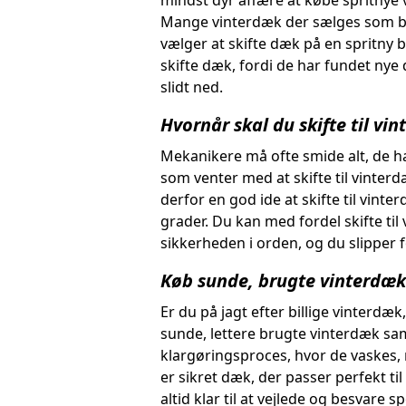
mindst dyr affære at købe spritnye
Mange vinterdæk der sælges som brug
vælger at skifte dæk på en spritny 
skifte dæk, fordi de har fundet nye
slidt ned.
Hvornår skal du skifte til vi
Mekanikere må ofte smide alt, de ha
som venter med at skifte til vinterdæk
derfor en god ide at skifte til vinte
grader. Du kan med fordel skifte til
sikkerheden i orden, og du slipper f
Køb sunde, brugte vinterdæk
Er du på jagt efter billige vinterdæ
sunde, lettere brugte vinterdæk sa
klargøringsproces, hvor de vaskes, 
er sikret dæk, der passer perfekt til
altid klar til at vejlede og besvare