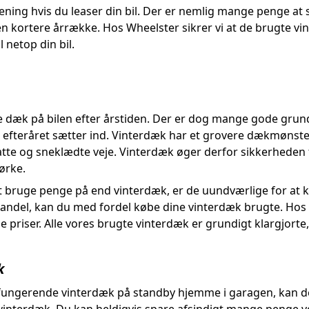
ning hvis du leaser din bil. Der er nemlig mange penge at 
 en kortere årrække. Hos Wheelster sikrer vi at de brugte v
l netop din bil.
fte dæk på bilen efter årstiden. Der er dog mange gode gr
 efteråret sætter ind. Vinterdæk har et grovere dækmønste
tte og sneklædte veje. Vinterdæk øger derfor sikkerheden fo
ørke.
t bruge penge på end vinterdæk, er de uundværlige for at
andel, kan du med fordel købe dine vinterdæk brugte. Hos 
e priser. Alle vores brugte vinterdæk er grundigt klargjorte,
k
lfungerende vinterdæk på standby hjemme i garagen, kan det