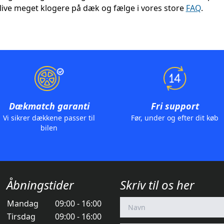
ive meget klogere på dæk og fælge i vores store
FAQ
.
Dækmatch garanti
Fri support
Vi sikrer dækkene passer til
Før, under og efter dit køb
bilen
Åbningstider
Skriv til os her
Mandag
09:00 - 16:00
Tirsdag
09:00 - 16:00