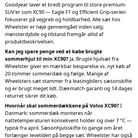
Goodyear laver et bredt program til store premium-
SUV'er som XC90 — Eagle F1 og Efficient Grip-serien
fokuserer på vejgreb og holdbarhed. Alle sæt hos
Wheelster er nøje gennemgået inden salg;
mønsterdybde og tilstand fremgår altid af
produktbeskrivelsen.
Kan jeg spare penge ved at købe brugte
sommerhjul til min XC90?
Ja. Brugte hjulsæt fra
Wheelster giver en mærkbar besparelse vs. nyt køb af
20-tommer sommerdæk og fælge. Mange af
Wheelsters sæt stammer fra leasingbilers sæsonskifte
og er brugt meget lidt. Dækmatch garanti og 14 dages
returret sikrer dit køb.
Hvornår skal sommerdækkene på Volvo XC90?
I
Danmark: sommerdæk monteres når
nattetemperaturen konsekvent holder sig over 7 °C —
typisk fra april. Sæsonhjulsskifte to gange om året
forlænger levetiden på begge sæt. Wheelster har også