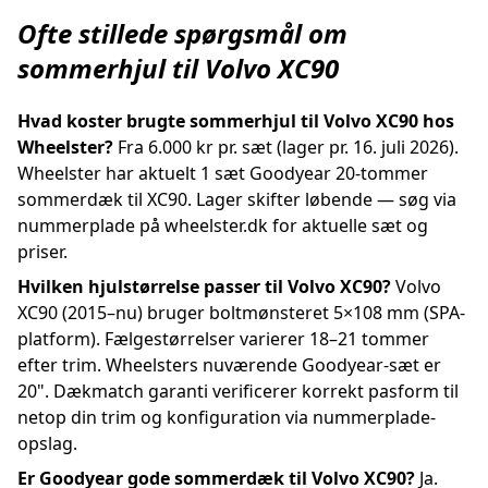
Ofte stillede spørgsmål om
sommerhjul til Volvo XC90
Hvad koster brugte sommerhjul til Volvo XC90 hos
Wheelster?
Fra 6.000 kr pr. sæt (lager pr. 16. juli 2026).
Wheelster har aktuelt 1 sæt Goodyear 20-tommer
sommerdæk til XC90. Lager skifter løbende — søg via
nummerplade på wheelster.dk for aktuelle sæt og
priser.
Hvilken hjulstørrelse passer til Volvo XC90?
Volvo
XC90 (2015–nu) bruger boltmønsteret 5×108 mm (SPA-
platform). Fælgestørrelser varierer 18–21 tommer
efter trim. Wheelsters nuværende Goodyear-sæt er
20". Dækmatch garanti verificerer korrekt pasform til
netop din trim og konfiguration via nummerplade-
opslag.
Er Goodyear gode sommerdæk til Volvo XC90?
Ja.