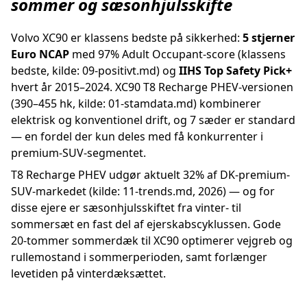
sommer og sæsonhjulsskifte
Volvo XC90 er klassens bedste på sikkerhed:
5 stjerner
Euro NCAP
med 97% Adult Occupant-score (klassens
bedste, kilde: 09-positivt.md) og
IIHS Top Safety Pick+
hvert år 2015–2024. XC90 T8 Recharge PHEV-versionen
(390–455 hk, kilde: 01-stamdata.md) kombinerer
elektrisk og konventionel drift, og 7 sæder er standard
— en fordel der kun deles med få konkurrenter i
premium-SUV-segmentet.
T8 Recharge PHEV udgør aktuelt 32% af DK-premium-
SUV-markedet (kilde: 11-trends.md, 2026) — og for
disse ejere er sæsonhjulsskiftet fra vinter- til
sommersæt en fast del af ejerskabscyklussen. Gode
20-tommer sommerdæk til XC90 optimerer vejgreb og
rullemostand i sommerperioden, samt forlænger
levetiden på vinterdæksættet.