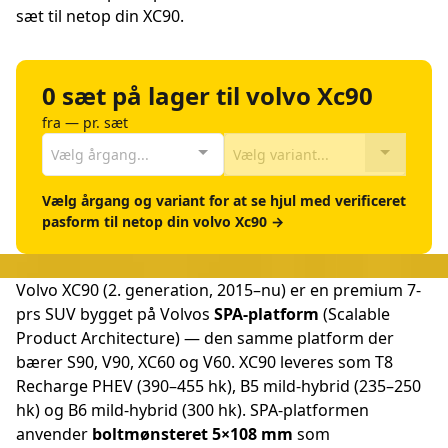
sæt til netop din XC90.
0 sæt på lager til volvo Xc90
fra — pr. sæt
Vælg årgang...
Vælg variant...
Vælg årgang og variant for at se hjul med verificeret
pasform til netop din volvo Xc90 →
Volvo XC90 (2. generation, 2015–nu) er en premium 7-
prs SUV bygget på Volvos
SPA-platform
(Scalable
Product Architecture) — den samme platform der
bærer S90, V90, XC60 og V60. XC90 leveres som T8
Recharge PHEV (390–455 hk), B5 mild-hybrid (235–250
hk) og B6 mild-hybrid (300 hk). SPA-platformen
anvender
boltmønsteret 5×108 mm
som