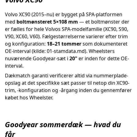
Volvo XC90 (2015–nu) er bygget på SPA-platformen
med
boltmønsteret 5×108 mm
— et boltmønster der
er fælles for hele Volvos SPA-modelfamilie (XC90, S90,
V90, XC60, V60). Fælgestørrelserne varierer efter trim
og konfiguration:
18–21 tommer
som dokumenteret
OE-interval (kilde: 01-stamdata.md). Wheelsters
nuværende Goodyear-sæt i
20"
er inden for dette OE-
interval.
Dækmatch garanti verificerer altid via nummerplade-
opslag at det specifikke sæt passer til netop din XC90-
trim, -konfiguration og -årgang inden du gennemfører
købet hos Wheelster.
Goodyear sommerdæk — hvad du
får