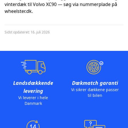
vinterdæk til Volvo XC90 — søg via nummerplade på
wheelster.dk.
Sidst opdateret: 16. juli 2026
Landsdækkende
Dækmatch garanti
Vi sikrer dækkene passer
levering
til bilen
Vi leverer i hele
Danmark