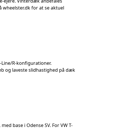
fe-ejere. Vinterdæk anbefales
 wheelster.dk for at se aktuel
-Line/R-konfigurationer.
reb og laveste slidhastighed på dæk
, med base i Odense SV. For VW T-