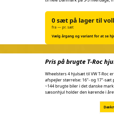
til hele Danmark på 3-5 hverdage, m
0 sæt på lager til v
fra — pr. sæt
Vælg årgang og variant for at se h
Pris på brugte T-Roc hj
Wheelsters 4 hjulsæt til VW T-Roc er
afspejler størrelse: 16"- og 17"-sæt
~144 brugte biler i det danske mar
sæsonhjul holder den kørende i årev
Dæk