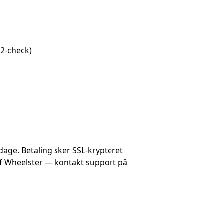
k2-check)
age. Betaling sker SSL-krypteret
e af Wheelster — kontakt support på