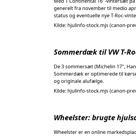
Med 1 Continental 16"-vintersæt på 
generelt fra november til medio apri
status og eventuelle nye T-Roc-vint
Kilde: hjulinfo-stock.mjs (canon-prev
Sommerdæk til VW T-Roc 
De 3 sommersæt (Michelin 17", Hanko
Sommerdæk er optimerede til kørsel f
og originale alufælge.
Kilde: hjulinfo-stock.mjs (canon-prev
Wheelster: brugte hjuls
Wheelster er en online markedsplads