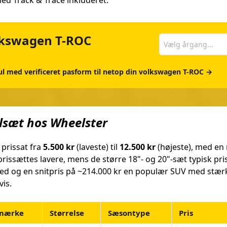
ed Track & Trace inkluderet.
olkswagen T-ROC
Vælg årgang...
jul med verificeret pasform til netop din volkswagen T-ROC →
ulsæt hos Wheelster
 prissat fra
5.500 kr
(laveste) til
12.500 kr
(højeste), med en
 prissættes lavere, mens de større 18"- og 20"-sæt typisk p
ked og en snitpris på ~214.000 kr en populær SUV med stær
is.
mærke
Størrelse
Sæsontype
Pris