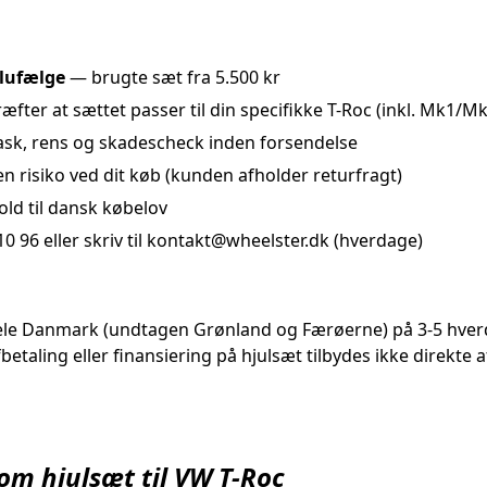
alufælge
— brugte sæt fra 5.500 kr
æfter at sættet passer til din specifikke T-Roc (inkl. Mk1/M
sk, rens og skadescheck inden forsendelse
n risiko ved dit køb (kunden afholder returfragt)
old til dansk købelov
0 96 eller skriv til kontakt@wheelster.dk (hverdage)
ele Danmark (undtagen Grønland og Færøerne) på 3-5 hverd
fbetaling eller finansiering på hjulsæt tilbydes ikke direkt
 om hjulsæt til VW T-Roc