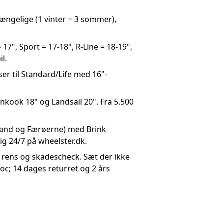
lgængelige (1 vinter + 3 sommer),
17", Sport = 17-18", R-Line = 18-19",
l.
ser til Standard/Life med 16"-
kook 18" og Landsail 20". Fra 5.500
land og Færøerne) med Brink
ig 24/7 på wheelster.dk.
 rens og skadescheck. Sæt der ikke
Roc; 14 dages returret og 2 års