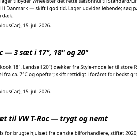
lager tilbyder Wheelster det rette sæsonhul til Standard/Li
l i Danmark — skift i god tid. Lager udvides løbende; søg på
erdæk.
iousCar), 15. juli 2026.
— 3 sæt i 17", 18" og 20"
ok 18", Landsail 20") dækker fra Style-modeller til store R
ra ca. 7°C og opefter; skift rettidigt i foråret for bedst g
iousCar), 15. juli 2026.
æt til VW T-Roc — trygt og nemt
 for brugte hjulsæt fra danske bilforhandlere, stiftet 2020