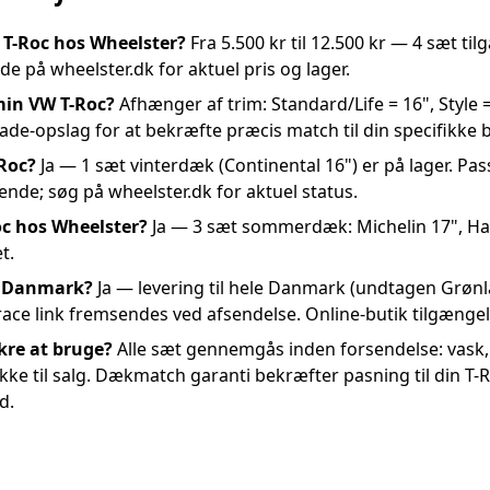
 T-Roc hos Wheelster?
Fra 5.500 kr til 12.500 kr — 4 sæt ti
 på wheelster.dk for aktuel pris og lager.
 min VW T-Roc?
Afhænger af trim: Standard/Life = 16", Style = 
e-opslag for at bekræfte præcis match til din specifikke bi
Roc?
Ja — 1 sæt vinterdæk (Continental 16") er på lager. Pas
bende; søg på wheelster.dk for aktuel status.
c hos Wheelster?
Ja — 3 sæt sommerdæk: Michelin 17", Han
t.
le Danmark?
Ja — levering til hele Danmark (undtagen Grøn
ace link fremsendes ved afsendelse. Online-butik tilgængel
kre at bruge?
Alle sæt gennemgås inden forsendelse: vask,
 ikke til salg. Dækmatch garanti bekræfter pasning til din T-
d.