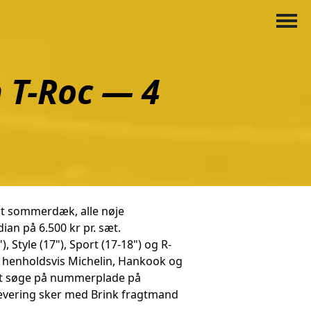
 T-Roc — 4
sæt sommerdæk, alle nøje
ian på 6.500 kr pr. sæt.
 Style (17"), Sport (17-18") og R-
ra henholdsvis Michelin, Hankook og
ed at søge på nummerplade på
Levering sker med Brink fragtmand