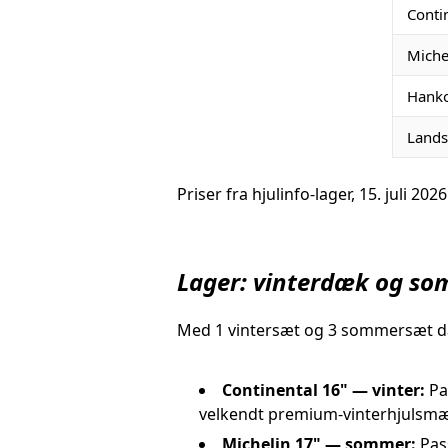
Conti
Miche
Hank
Lands
Priser fra hjulinfo-lager, 15. juli 
Lager: vinterdæk og so
Med 1 vintersæt og 3 sommersæt dæ
Continental 16" — vinter:
Pas
velkendt premium-vinterhjulsmæ
Michelin 17" — sommer:
Pass