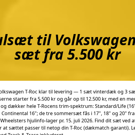
ulsæt til Volkswagen
sæt fra 5.500 kr
Volkswagen T-Roc klar til levering — 1 sæt vinterdæk og 3 
ne starter fra 5.500 kr og går op til 12.500 kr, med en med
 og dækker hele T-Rocens trim-spektrum: Standard/Life (16"),
er Continental 16"; de tre sommersæt fås i 17", 18" og 20" f
ia Wheelsters hjulinfo-lager pr. 15. juli 2026. Find dit sæt v
 at sættet passer til netop din T-Roc (dækmatch garanti). 