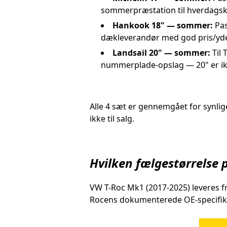
sommerpræstation til hverdagsk
Hankook 18" — sommer:
Pas
dækleverandør med god pris/yde
Landsail 20" — sommer:
Til 
nummerplade-opslag — 20" er ikk
Alle 4 sæt er gennemgået for synlige
ikke til salg.
Hvilken fælgestørrelse p
VW T-Roc Mk1 (2017-2025) leveres fra
Rocens dokumenterede OE-specifika