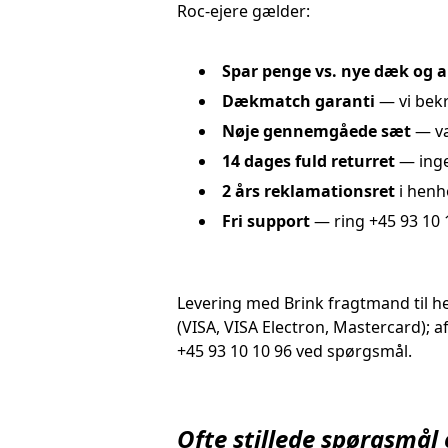
Roc-ejere gælder:
Spar penge vs. nye dæk og 
Dækmatch garanti
— vi bekr
Nøje gennemgåede sæt
— va
14 dages fuld returret
— inge
2 års reklamationsret
i henh
Fri support
— ring +45 93 10 1
Levering med Brink fragtmand til h
(VISA, VISA Electron, Mastercard); a
+45 93 10 10 96 ved spørgsmål.
Ofte stillede spørgsmål