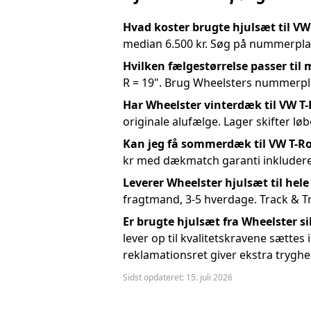
Hvad koster brugte hjulsæt til VW
median 6.500 kr. Søg på nummerplade
Hvilken fælgestørrelse passer til
R = 19". Brug Wheelsters nummerplad
Har Wheelster vinterdæk til VW T-
originale alufælge. Lager skifter lø
Kan jeg få sommerdæk til VW T-Ro
kr med dækmatch garanti inkludere
Leverer Wheelster hjulsæt til he
fragtmand, 3-5 hverdage. Track & Tr
Er brugte hjulsæt fra Wheelster si
lever op til kvalitetskravene sættes
reklamationsret giver ekstra tryghe
Sidst opdateret: 15. juli 2026