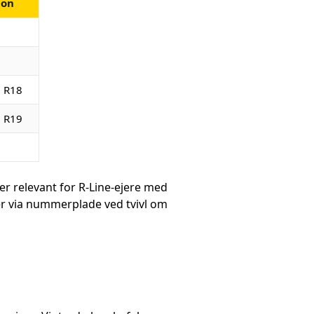
ion
0 R18
5 R19
r relevant for R-Line-ejere med
er via nummerplade ved tvivl om