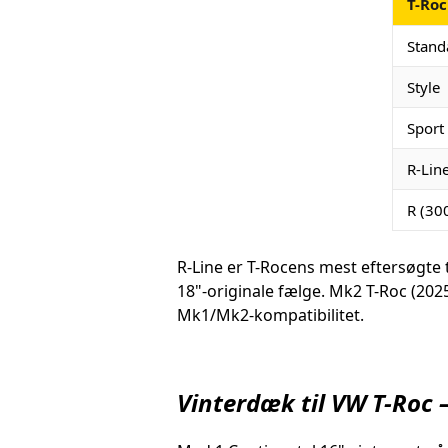
T-Roc
Standa
Style
Sport
R-Lin
R (30
R-Line er T-Rocens mest eftersøgte
18"-originale fælge. Mk2 T-Roc (20
Mk1/Mk2-kompatibilitet.
Vinterdæk til VW T-Roc 