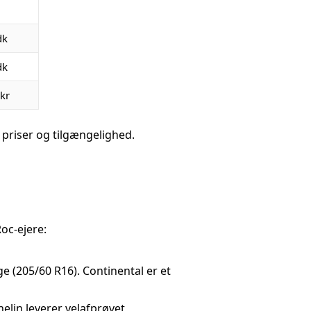
dk
dk
 kr
e priser og tilgængelighed.
oc-ejere:
e (205/60 R16). Continental er et
helin leverer velafprøvet