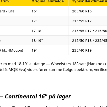
 trim
Original alufælge
Typisk dækdimens
rd / Life
16"
205/60 R16
17"
215/55 R17
17-18"
215/55 R17 / 215/5
e
18-19"
215/50 R18 / 235/4
0 hk, 4Motion)
19"
235/40 R19
 trim med 18-19" alufælge — Wheelsters 18"-sæt (Hankook) e
25/26, MQB Evo) viderefører samme fælge-spektrum; verific
— Continental 16" på lager