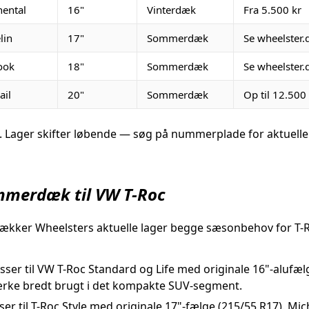
nental
16"
Vinterdæk
Fra 5.500 kr
lin
17"
Sommerdæk
Se wheelster.
ook
18"
Sommerdæk
Se wheelster.
ail
20"
Sommerdæk
Op til 12.500
2026. Lager skifter løbende — søg på nummerplade for aktuell
mmerdæk til VW T-Roc
kker Wheelsters aktuelle lager begge sæsonbehov for T-R
ser til VW T-Roc Standard og Life med originale 16"-alufælg
rke bredt brugt i det kompakte SUV-segment.
er til T-Roc Style med originale 17"-fælge (215/55 R17). Mic