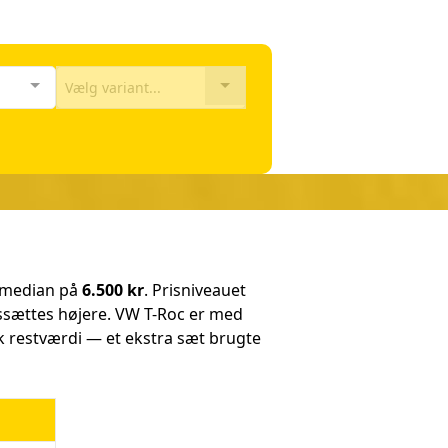
Vælg variant...
 median på
6.500 kr
. Prisniveauet
rissættes højere. VW T-Roc er med
k restværdi — et ekstra sæt brugte