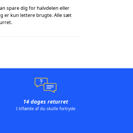
n spare dig for halvdelen eller
er kun lettere brugte. Alle sæt
urret.
14 dages returret
I tilfælde af du skulle fortryde