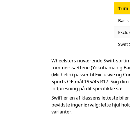
Trim
Basis
Exclu
Swift
Wheelsters nuværende Swift-sorti
tommerssættene (Yokohama og Barum
(Michelin) passer til Exclusive og 
Sports OE-mål 195/45 R17. Søg din 
indpresning på dit specifikke sæt.
Swift er en af klassens letteste bil
bevidste ingeniørvalg: lette hjul h
varianter.