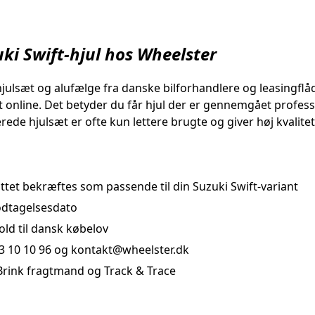
uki Swift-hjul hos Wheelster
hjulsæt og alufælge fra danske bilforhandlere og leasingflå
gt online. Det betyder du får hjul der er gennemgået profes
rede hjulsæt er ofte kun lettere brugte og giver høj kvalitet
tet bekræftes som passende til din Suzuki Swift-variant
dtagelsesdato
old til dansk købelov
93 10 10 96 og kontakt@wheelster.dk
rink fragtmand og Track & Trace