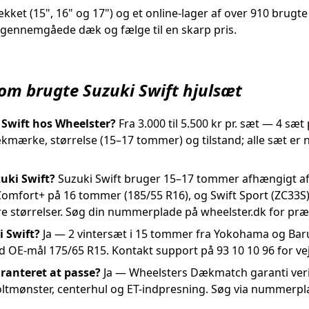
ækket (15", 16" og 17") og et online-lager af over 910 brugte
e gennemgåede dæk og fælge til en skarp pris.
 om brugte Suzuki Swift hjulsæt
 Swift hos Wheelster?
Fra 3.000 til 5.500 kr pr. sæt — 4 sæt 
dækmærke, størrelse (15–17 tommer) og tilstand; alle sæt e
zuki Swift?
Suzuki Swift bruger 15–17 tommer afhængigt af 
Comfort+ på 16 tommer (185/55 R16), og Swift Sport (ZC33S
re størrelser. Søg din nummerplade på wheelster.dk for præ
i Swift?
Ja — 2 vintersæt i 15 tommer fra Yokohama og Barum
d OE-mål 175/65 R15. Kontakt support på 93 10 10 96 for vej
aranteret at passe?
Ja — Wheelsters Dækmatch garanti verifi
boltmønster, centerhul og ET-indpresning. Søg via nummerplad