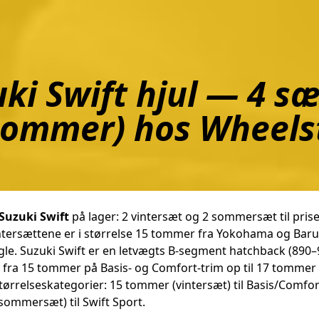
ki Swift hjul — 4 sæt
sommer) hos Wheels
 Suzuki Swift
på lager: 2 vintersæt og 2 sommersæt til prise
intersættene er i størrelse 15 tommer fra Yokohama og Bar
le. Suzuki Swift er en letvægts B-segment hatchback (890–9
 fra 15 tommer på Basis- og Comfort-trim op til 17 tommer 
størrelseskategorier: 15 tommer (vintersæt) til Basis/Comf
ommersæt) til Swift Sport.