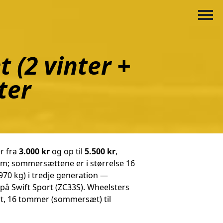
 (2 vinter +
ter
r fra
3.000 kr
og op til
5.500 kr
,
um; sommersættene er i størrelse 16
70 kg) i tredje generation —
på Swift Sport (ZC33S). Wheelsters
ort, 16 tommer (sommersæt) til