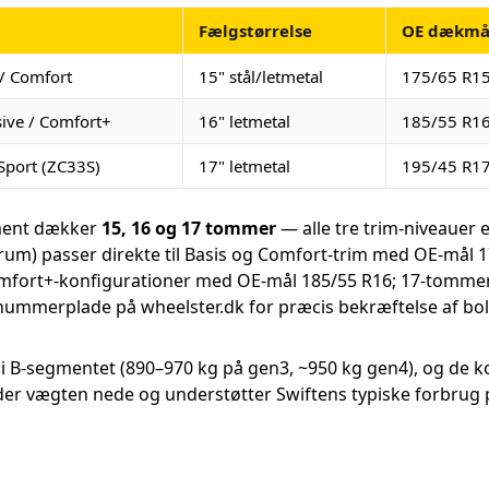
Fælgstørrelse
OE dækmå
 / Comfort
15" stål/letmetal
175/65 R1
sive / Comfort+
16" letmetal
185/55 R1
 Sport (ZC33S)
17" letmetal
195/45 R1
ment dækker
15, 16 og 17 tommer
— alle tre trim-niveauer 
) passer direkte til Basis og Comfort-trim med OE-mål 
Comfort+-konfigurationer med OE-mål 185/55 R16; 17-tommerss
nummerplade på wheelster.dk for præcis bekræftelse af bol
er i B-segmentet (890–970 kg på gen3, ~950 kg gen4), og de 
older vægten nede og understøtter Swiftens typiske forbrug 