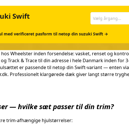
zuki Swift
Vælg årgang...
ul med verificeret pasform til netop din suzuki Swift →
 hos Wheelster inden forsendelse: vasket, renset og kontro
og Track & Trace til din adresse i hele Danmark inden for 
ulsættet er passende til netop din Swift-variant — enten v
dk. Professionelt klargørede dæk giver langt større tryg
ser — hvilke sæt passer til din trim?
tre trim-afhængige hjulstørrelser: