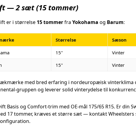
ift — 2 sæt (15 tommer)
ft er i størrelse
15 tommer
fra
Yokohama
og
Barum
:
mærke
Størrelse
Sæson
hama
15"
Vinter
m
15"
Vinter
kmærke med bred erfaring i nordeuropæisk vinterklima og 
tinental-gruppen og leverer solid vinterydelse til konkurren
ift Basis og Comfort-trim med OE-mål 175/65 R15. Er din S
 med 17 tommer, kræves et større sæt — kontakt Wheelsters 
konfiguration.