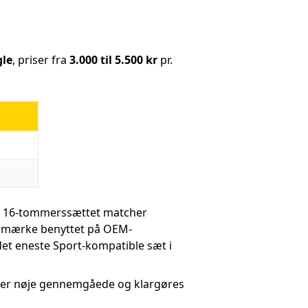
gle
, priser fra
3.000 til 5.500 kr
pr.
— 16-tommerssættet matcher
ækmærke benyttet på OEM-
et eneste Sport-kompatible sæt i
sæt er nøje gennemgåede og klargøres