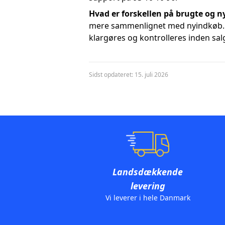
Hvad er forskellen på brugte og ny
mere sammenlignet med nyindkøb. Ma
klargøres og kontrolleres inden sal
Sidst opdateret: 15. juli 2026
Landsdækkende
levering
Vi leverer i hele Danmark