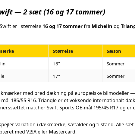
wift — 2 sæt (16 og 17 tommer)
wift er i størrelse
16 og 17 tommer
fra
Michelin
og
Trian
mærke
Størrelse
Sæson
lin
16"
Sommer
gle
17"
Sommer
e dækmærker med bred dækning på europæiske bilmodeller 
-mål 185/55 R16. Triangle er et voksende internationalt d
erssættet matcher Swift Sports OE-mål 195/45 R17 og er d
afspejler variation i dækmærke, sætalder og tilstand. Alle 
ypteret med VISA eller Mastercard.