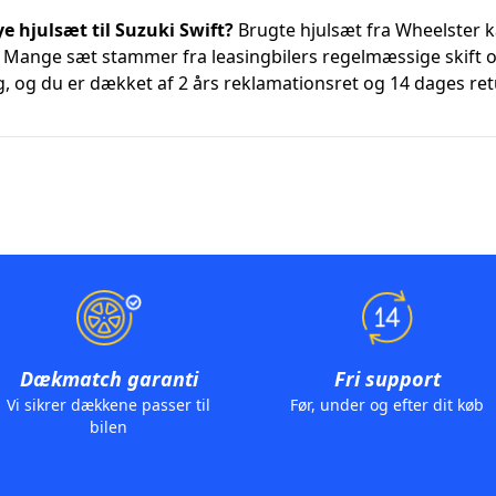
e hjulsæt til Suzuki Swift?
Brugte hjulsæt fra Wheelster ka
nge sæt stammer fra leasingbilers regelmæssige skift og 
g, og du er dækket af 2 års reklamationsret og 14 dages ret
Dækmatch garanti
Fri support
Vi sikrer dækkene passer til
Før, under og efter dit køb
bilen