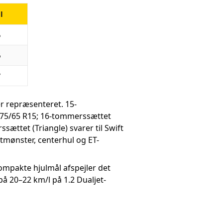
l
5
6
7
er repræsenteret. 15-
175/65 R15; 16-tommerssættet
ættet (Triangle) svarer til Swift
tmønster, centerhul og ET-
kompakte hjulmål afspejler det
på 20–22 km/l på 1.2 Dualjet-