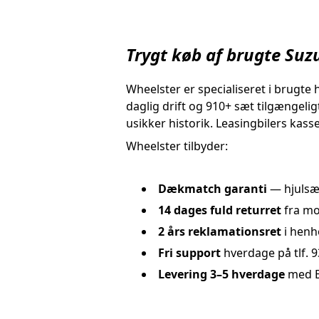
Trygt køb af brugte Suz
Wheelster er specialiseret i brugte 
daglig drift og 910+ sæt tilgængeli
usikker historik. Leasingbilers kasse
Wheelster tilbyder:
Dækmatch garanti
— hjulsæt
14 dages fuld returret
fra mo
2 års reklamationsret
i henh
Fri support
hverdage på tlf. 
Levering 3–5 hverdage
med B