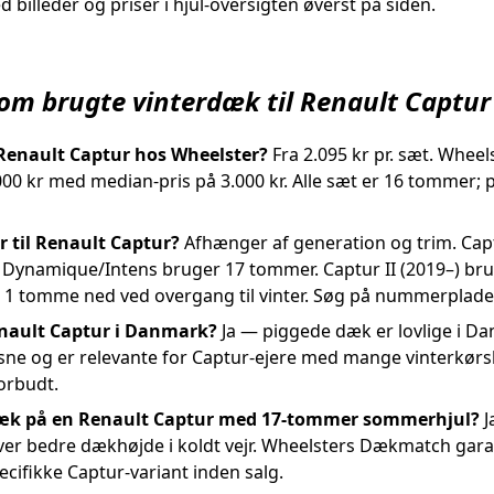
 billeder og priser i hjul-oversigten øverst på siden.
 om brugte vinterdæk til Renault Captur
 Renault Captur hos Wheelster?
Fra 2.095 kr pr. sæt. Wheel
8.000 kr med median-pris på 3.000 kr. Alle sæt er 16 tommer
r til Renault Captur?
Afhænger af generation og trim. Capt
Dynamique/Intens bruger 17 tommer. Captur II (2019–) br
å 1 tomme ned ved overgang til vinter. Søg på nummerplade p
Renault Captur i Danmark?
Ja — piggede dæk er lovlige i Dan
sne og er relevante for Captur-ejere med mange vinterkørsler
orbudt.
dæk på en Renault Captur med 17-tommer sommerhjul?
J
ver bedre dækhøjde i koldt vejr. Wheelsters Dækmatch garan
ecifikke Captur-variant inden salg.