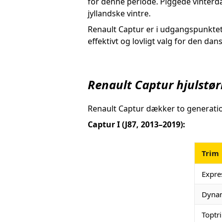
for denne periode. Piggede vinterdæ
jyllandske vintre.
Renault Captur er i udgangspunktet
effektivt og lovligt valg for den dans
Renault Captur hjulstør
Renault Captur dækker to generatio
Captur I (J87, 2013–2019):
Trim
Expre
Dynam
Toptri