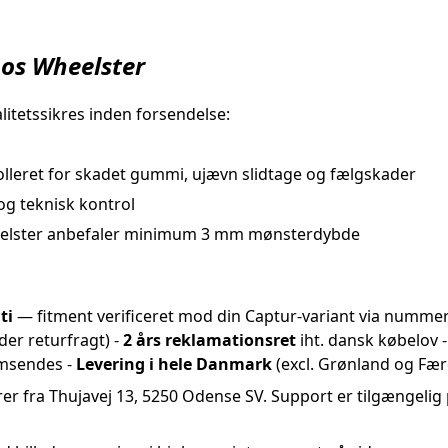
hos Wheelster
litetssikres inden forsendelse:
lleret for skadet gummi, ujævn slidtage og fælgskader
 og teknisk kontrol
lster anbefaler minimum 3 mm mønsterdybde
ti
— fitment verificeret mod din Captur-variant via numme
er returfragt) -
2 års reklamationsret
iht. dansk købelov 
emsendes -
Levering i hele Danmark
(excl. Grønland og Fæ
rer fra Thujavej 13, 5250 Odense SV. Support er tilgængelig 