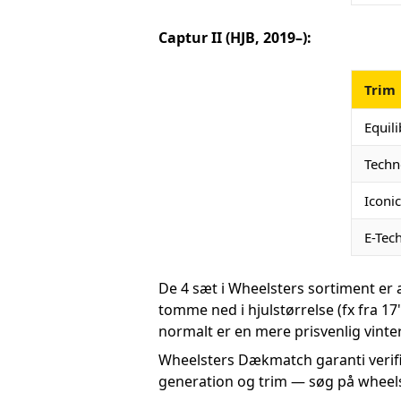
Captur II (HJB, 2019–):
Trim
Equil
Techn
Iconic
E-Tec
De 4 sæt i Wheelsters sortiment er 
tomme ned i hjulstørrelse (fx fra 17
normalt er en mere prisvenlig vinte
Wheelsters Dækmatch garanti verifi
generation og trim — søg på wheels