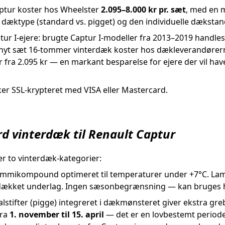
aptur koster hos Wheelster
2.095–8.000 kr pr. sæt
, med en 
 dæktype (standard vs. pigget) og den individuelle dækstan
aptur I-ejere: brugte Captur I-modeller fra 2013–2019 handles
t nyt sæt 16-tommer vinterdæk koster hos dækleverandørerne
 fra 2.095 kr — en markant besparelse for ejere der vil ha
sker SSL-krypteret med VISA eller Mastercard.
d vinterdæk til Renault Captur
r to vinterdæk-kategorier:
mikompound optimeret til temperaturer under +7°C. Lam
snedækket underlag. Ingen sæsonbegrænsning — kan bruges 
lstifter (pigge) integreret i dækmønsteret giver ekstra greb
fra
1. november til 15. april
— det er en lovbestemt period