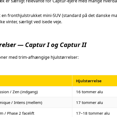
k er særligt relevante for Captur-ejere med mange hverdagst
 en fronthjulstrukket mini-SUV (standard på det danske ma
ke vinter, særligt ved isede veje.
relser — Captur I og Captur II
ner med trim-afhængige hjulstørrelser:
Hjulstørrelse
ssion / Zen (indgang)
16 tommer alu
ique / Intens (mellem)
17 tommer alu
m / Phase 2 facelift
17–18 tommer alu