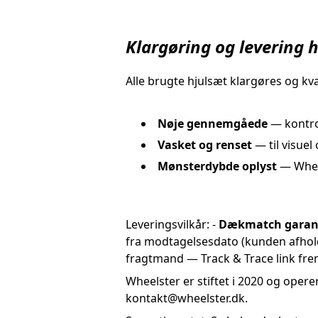
Klargøring og levering 
Alle brugte hjulsæt klargøres og kva
Nøje gennemgåede
— kontro
Vasket og renset
— til visuel
Mønsterdybde oplyst
— Whee
Leveringsvilkår: -
Dækmatch garan
fra modtagelsesdato (kunden afhold
fragtmand — Track & Trace link fr
Wheelster er stiftet i 2020 og opere
kontakt@wheelster.dk.