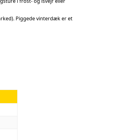
ure i frost- og isvejr eller
rked). Piggede vinterdæk er et