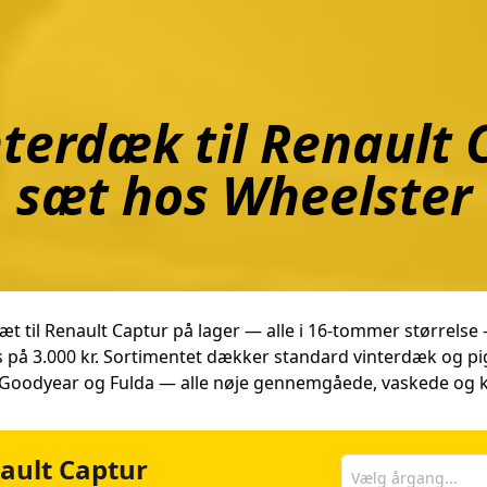
nterdæk til Renault 
sæt hos Wheelster
 til Renault Captur på lager — alle i 16-tommer størrelse — t
s på 3.000 kr. Sortimentet dækker standard vinterdæk og pi
oodyear og Fulda — alle nøje gennemgåede, vaskede og kon
nault Captur
Vælg årgang...