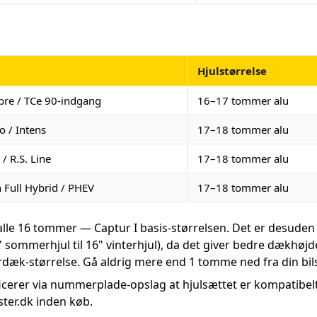
Hjulstørrelse
ibre / TCe 90-indgang
16–17 tommer alu
o / Intens
17–18 tommer alu
 / R.S. Line
17–18 tommer alu
h Full Hybrid / PHEV
17–18 tommer alu
alle 16 tommer — Captur I basis-størrelsen. Det er desuden 
" sommerhjul til 16" vinterhjul), da det giver bedre dækhøjd
rdæk-størrelse. Gå aldrig mere end 1 tomme ned fra din bils
cerer via nummerplade-opslag at hjulsættet er kompatibelt
ter.dk inden køb.