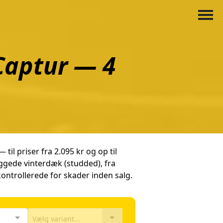
Captur — 4
il priser fra 2.095 kr og op til
ggede vinterdæk (studded), fra
trollerede for skader inden salg.
Vælg variant...