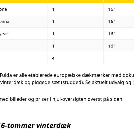
tone
1
16"
hama
1
16"
year
1
16"
1
16"
4
Fulda er alle etablerede europæiske dækmærker med doku
interdæk og piggede sæt (studded). Se aktuelt udvalg og 
med billeder og priser i hjul-oversigten øverst på siden.
r 16-tommer vinterdæk