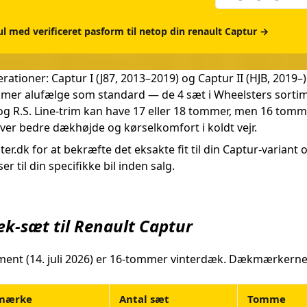
ul med verificeret pasform til netop din renault Captur →
rationer: Captur I (J87, 2013–2019) og Captur II (HJB, 2019
mer alufælge som standard — de 4 sæt i Wheelsters sort
c og R.S. Line-trim kan have 17 eller 18 tommer, men 16 tomm
ver bedre dækhøjde og kørselkomfort i koldt vejr.
.dk for at bekræfte det eksakte fit til din Captur-varian
er til din specifikke bil inden salg.
æk-sæt til Renault Captur
iment (14. juli 2026) er 16-tommer vinterdæk. Dækmærkerne
mærke
Antal sæt
Tomme