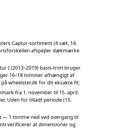
sters Captur-sortiment (4 sæt, 14.
; prisforskellen afspejler dækmærke
ur I (2013–2019) basis-trim bruger
uger 16–18 tommer afhængigt af
å wheelster.dk for dit eksakte fit.
mark fra 1. november til 15. april.
. Uden for tilladt periode (15.
a — 1 tomme ned ved overgang til
ti verificerer at dimensioner og