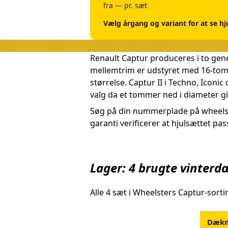
fra — pr. sæt
Vælg årgang og variant for at se hj
Renault Captur produceres i to gene
mellemtrim er udstyret med 16-tom
størrelse. Captur II i Techno, Iconi
valg da et tommer ned i diameter gi
Søg på din nummerplade på wheelster
garanti verificerer at hjulsættet pass
Lager: 4 brugte vinterd
Alle 4 sæt i Wheelsters Captur-sort
Dæk