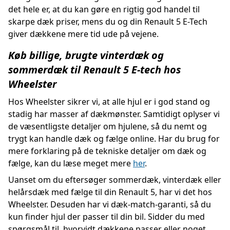
det hele er, at du kan gøre en rigtig god handel til
skarpe dæk priser, mens du og din Renault 5 E-Tech
giver dækkene mere tid ude på vejene.
Køb billige, brugte vinterdæk og
sommerdæk til Renault 5 E-tech hos
Wheelster
Hos Wheelster sikrer vi, at alle hjul er i god stand og
stadig har masser af dækmønster. Samtidigt oplyser vi
de væsentligste detaljer om hjulene, så du nemt og
trygt kan handle dæk og fælge online. Har du brug for
mere forklaring på de tekniske detaljer om dæk og
fælge, kan du læse meget mere
her
.
Uanset om du eftersøger sommerdæk, vinterdæk eller
helårsdæk med fælge til din Renault 5, har vi det hos
Wheelster. Desuden har vi dæk-match-garanti, så du
kun finder hjul der passer til din bil. Sidder du med
spørgsmål til, hvorvidt dækkene passer eller noget