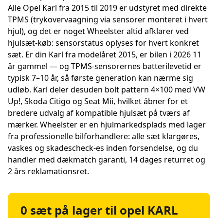
Alle Opel Karl fra 2015 til 2019 er udstyret med direkte
TPMS (trykovervaagning via sensorer monteret i hvert
hjul), og det er noget Wheelster altid afklarer ved
hjulsæt-køb: sensorstatus oplyses for hvert konkret
sæt. Er din Karl fra modelåret 2015, er bilen i 2026 11
år gammel — og TPMS-sensorernes batterilevetid er
typisk 7–10 år, så første generation kan nærme sig
udløb. Karl deler desuden bolt pattern 4×100 med VW
Up!, Skoda Citigo og Seat Mii, hvilket åbner for et
bredere udvalg af kompatible hjulsæt på tværs af
mærker. Wheelster er en hjulmarkedsplads med lager
fra professionelle bilforhandlere: alle sæt klargøres,
vaskes og skadescheck-es inden forsendelse, og du
handler med dækmatch garanti, 14 dages returret og
2 års reklamationsret.
0 sæt på lager til opel KARL