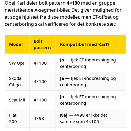
Opel Karl deler bolt pattern
4×100
med en gruppe
nærtstående A-segment-biler. Det giver mulighed for
at søge hjulsæt fra disse modeller, men ET-offset og
centerboring skal verificeres for det konkrete sæt:
Bolt
Model
Kompatibel med Karl?
pattern
Ja
— tjek ET-indpresning og
VW Up!
4×100
centerboring
Skoda
Ja
— tjek ET-indpresning og
4×100
Citigo
centerboring
Ja
— tjek ET-indpresning og
Seat Mii
4×100
centerboring
Fiat
Nej
— 4×98 er ikke det
4×98
500
samme som 4×100