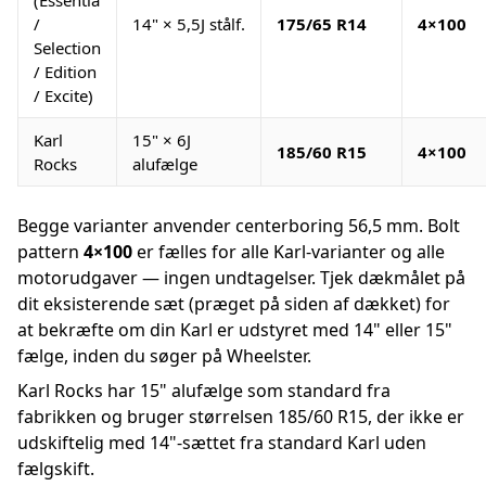
(Essentia
/
14" × 5,5J stålf.
175/65 R14
4×100
Selection
/ Edition
/ Excite)
Karl
15" × 6J
185/60 R15
4×100
Rocks
alufælge
Begge varianter anvender centerboring 56,5 mm. Bolt
pattern
4×100
er fælles for alle Karl-varianter og alle
motorudgaver — ingen undtagelser. Tjek dækmålet på
dit eksisterende sæt (præget på siden af dækket) for
at bekræfte om din Karl er udstyret med 14" eller 15"
fælge, inden du søger på Wheelster.
Karl Rocks har 15" alufælge som standard fra
fabrikken og bruger størrelsen 185/60 R15, der ikke er
udskiftelig med 14"-sættet fra standard Karl uden
fælgskift.