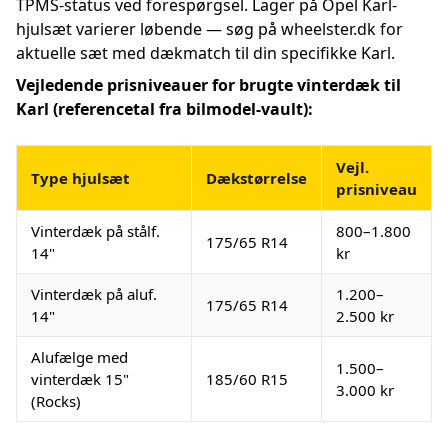
TPMS-status ved forespørgsel. Lager på Opel Karl-
hjulsæt varierer løbende — søg på wheelster.dk for
aktuelle sæt med dækmatch til din specifikke Karl.
Vejledende prisniveauer for brugte vinterdæk til
Karl (referencetal fra bilmodel-vault):
Vejl.
Type hjulsæt
Dækstørrelse
prisniveau
Vinterdæk på stålf.
800–1.800
175/65 R14
14"
kr
Vinterdæk på aluf.
1.200–
175/65 R14
14"
2.500 kr
Alufælge med
1.500–
vinterdæk 15"
185/60 R15
3.000 kr
(Rocks)