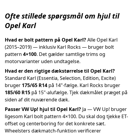
Ofte stillede spørgsmål om hjul til
Opel Karl
Hvad er bolt pattern på Opel Karl?
Alle Opel Karl
(2015–2019) — inklusiv Karl Rocks — bruger bolt
pattern
4×100
. Det gælder samtlige trims og
motorvarianter uden undtagelse.
Hvad er den rigtige dækstørrelse til Opel Karl?
Standard Karl (Essentia, Selection, Edition, Excite)
bruger
175/65 R14
på 14"-fælge. Karl Rocks bruger
185/60 R15
på 15"-alufælge. Tjek dækmålet præget på
siden af dit nuværende dæk.
Passer VW Up! hjul til Opel Karl?
Ja — VW Up! bruger
ligesom Karl bolt pattern 4×100. Du skal dog tjekke ET-
offset og centerboring for det konkrete sæt.
Wheelsters dækmatch-funktion verificerer