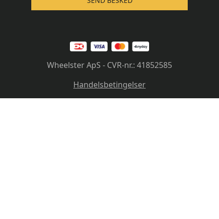
SEND BESKED
Wheelster ApS - CVR-nr.: 41852585
Handelsbetingelser