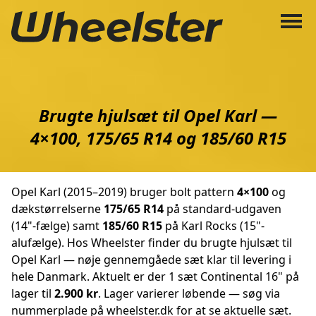
Brugte hjulsæt til Opel Karl —
4×100, 175/65 R14 og 185/60 R15
Opel Karl (2015–2019) bruger bolt pattern
4×100
og
dækstørrelserne
175/65 R14
på standard-udgaven
(14"-fælge) samt
185/60 R15
på Karl Rocks (15"-
alufælge). Hos Wheelster finder du brugte hjulsæt til
Opel Karl — nøje gennemgåede sæt klar til levering i
hele Danmark. Aktuelt er der 1 sæt Continental 16" på
lager til
2.900 kr
. Lager varierer løbende — søg via
nummerplade på wheelster.dk for at se aktuelle sæt.