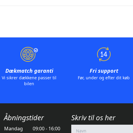
Dækmatch garanti
Fri support
Vi sikrer dækkene passer til
Før, under og efter dit køb
bilen
Åbningstider
Skriv til os her
Mandag
09:00 - 16:00