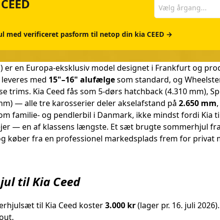
a CEED
Vælg årgang...
ul med verificeret pasform til netop din kia CEED →
er en Europa-eksklusiv model designet i Frankfurt og produce
 leveres med
15"–16" alufælge
som standard, og Wheelste
e trims. Kia Ceed fås som 5-dørs hatchback (4.310 mm), S
m) — alle tre karosserier deler akselafstand på
2.650 mm
,
om familie- og pendlerbil i Danmark, ikke mindst fordi Kia t
 ejer — en af klassens længste. Et sæt brugte sommerhjul fra
og køber fra en professionel markedsplads frem for privat m
ul til Kia Ceed
rhjulsæt til Kia Ceed koster
3.000 kr
(lager pr. 16. juli 202
out.