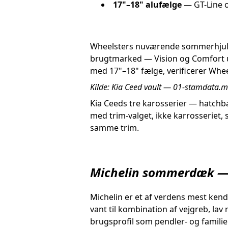
17"–18" alufælge
— GT-Line o
Wheelsters nuværende sommerhjul
brugtmarked — Vision og Comfort u
med 17"–18" fælge, verificerer Wh
Kilde: Kia Ceed vault — 01-stamdata.md
Kia Ceeds tre karosserier — hatch
med trim-valget, ikke karrosseriet,
samme trim.
Michelin sommerdæk — 
Michelin er et af verdens mest ke
vant til kombination af vejgreb, l
brugsprofil som pendler- og familie