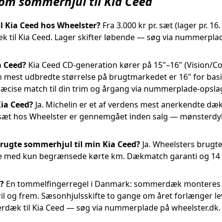
 om sommerhjul til Kia Ceed
l Kia Ceed hos Wheelster?
Fra 3.000 kr pr. sæt (lager pr. 16.
il Kia Ceed. Lager skifter løbende — søg via nummerplade
a Ceed?
Kia Ceed CD-generation kører på 15"–16" (Vision/Com
 mest udbredte størrelse på brugtmarkedet er 16" for bas
ræcise match til din trim og årgang via nummerplade-opsla
ia Ceed?
Ja. Michelin er et af verdens mest anerkendte dæ
 sæt hos Wheelster er gennemgået inden salg — mønsterdybd
brugte sommerhjul til min Kia Ceed?
Ja. Wheelsters brugte
te med kun begrænsede kørte km. Dækmatch garanti og 14 d
?
En tommelfingerregel i Danmark: sommerdæk monteres 
pril og frem. Sæsonhjulsskifte to gange om året forlænger 
erdæk til Kia Ceed — søg via nummerplade på wheelster.dk.