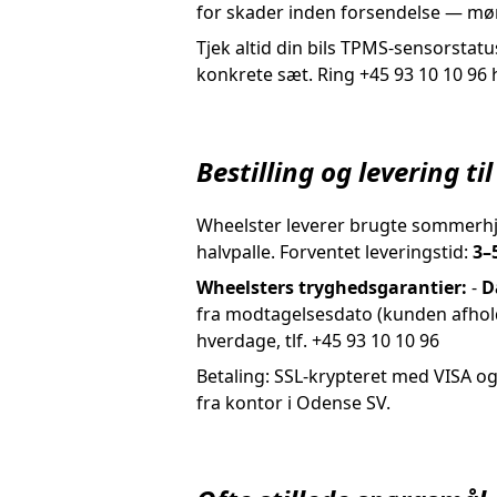
for skader inden forsendelse — møns
Tjek altid din bils TPMS-sensorsta
konkrete sæt. Ring +45 93 10 10 96
Bestilling og levering til
Wheelster leverer brugte sommerhjul
halvpalle. Forventet leveringstid:
3–
Wheelsters tryghedsgarantier:
-
D
fra modtagelsesdato (kunden afhold
hverdage, tlf. +45 93 10 10 96
Betaling: SSL-krypteret med VISA og
fra kontor i Odense SV.