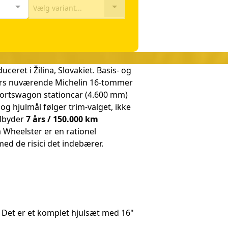
Vælg variant...
ret i Žilina, Slovakiet. Basis- og
rs nuværende Michelin 16-tommer
portswagon stationcar (4.600 mm)
 og hjulmål følger trim-valget, ikke
ilbyder
7 års / 150.000 km
 Wheelster er en rationel
ed de risici det indebærer.
6). Det er et komplet hjulsæt med 16"