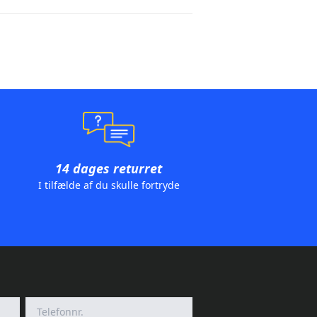
14 dages returret
I tilfælde af du skulle fortryde