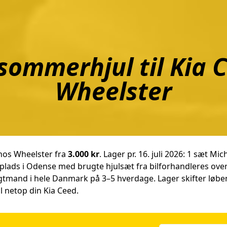
sommerhjul til Kia 
Wheelster
 hos Wheelster fra
3.000 kr
. Lager pr. 16. juli 2026: 1 sæt 
splads i Odense med brugte hjulsæt fra bilforhandleres o
agtmand i hele Danmark på 3–5 hverdage. Lager skifter løb
il netop din Kia Ceed.