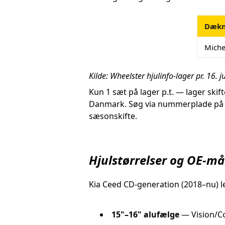
Dæk
Miche
Kilde: Wheelster hjulinfo-lager pr. 16. j
Kun 1 sæt på lager p.t. — lager ski
Danmark. Søg via nummerplade på whe
sæsonskifte.
Hjulstørrelser og OE-må
Kia Ceed CD-generation (2018–nu) le
15"–16" alufælge
— Vision/Co