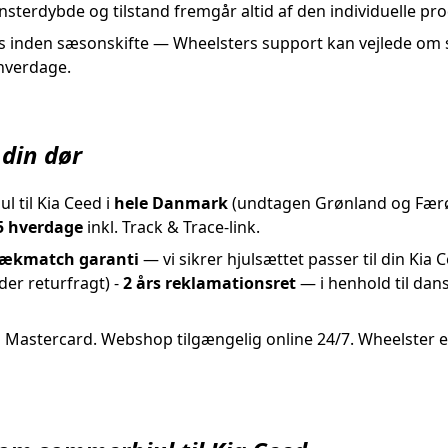
terdybde og tilstand fremgår altid af den individuelle pro
tus inden sæsonskifte — Wheelsters support kan vejlede om
 hverdage.
 din dør
 til Kia Ceed i
hele Danmark
(undtagen Grønland og Færø
5 hverdage
inkl. Track & Trace-link.
ækmatch garanti
— vi sikrer hjulsættet passer til din Kia 
er returfragt) -
2 års reklamationsret
— i henhold til dan
 Mastercard. Webshop tilgængelig online 24/7. Wheelster er 