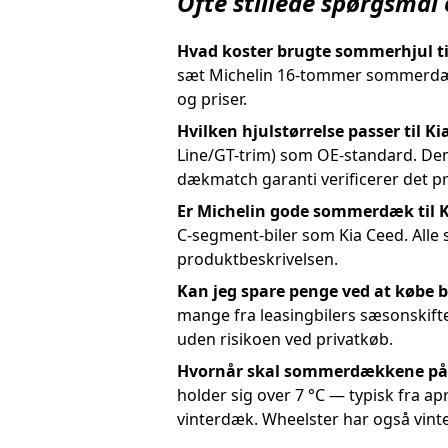
Ofte stillede spørgsmål
Hvad koster brugte sommerhjul ti
sæt Michelin 16-tommer sommerdæk t
og priser.
Hvilken hjulstørrelse passer til Ki
Line/GT-trim) som OE-standard. Den
dækmatch garanti verificerer det p
Er Michelin gode sommerdæk til K
C-segment-biler som Kia Ceed. Alle
produktbeskrivelsen.
Kan jeg spare penge ved at købe 
mange fra leasingbilers sæsonskif
uden risikoen ved privatkøb.
Hvornår skal sommerdækkene på
holder sig over 7 °C — typisk fra a
vinterdæk. Wheelster har også vint