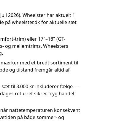
 juli 2026). Wheelster har aktuelt 1
 på wheelster.dk for aktuelle sæt
fort-trim) eller 17"–18" (GT-
is- og mellemtrims. Wheelsters
g.
kmærker med et bredt sortiment til
e og tilstand fremgår altid af
 sæt til 3.000 kr inkluderer fælge —
ages returret sikrer tryg handel
når nattetemperaturen konsekvent
levetiden på både sommer- og