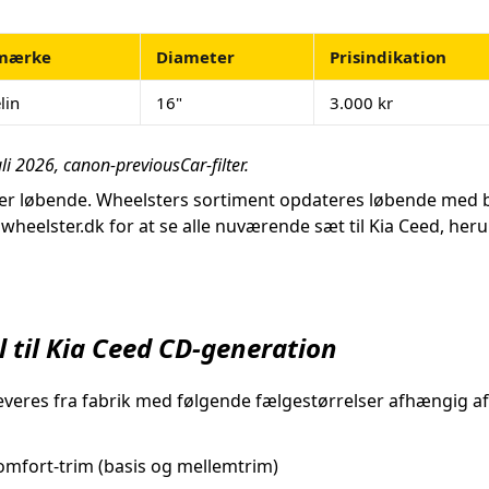
mærke
Diameter
Prisindikation
lin
16"
3.000 kr
uli 2026, canon-previousCar-filter.
fter løbende. Wheelsters sortiment opdateres løbende med b
elster.dk for at se alle nuværende sæt til Kia Ceed, herun
l til Kia Ceed CD-generation
veres fra fabrik med følgende fælgestørrelser afhængig af 
mfort-trim (basis og mellemtrim)