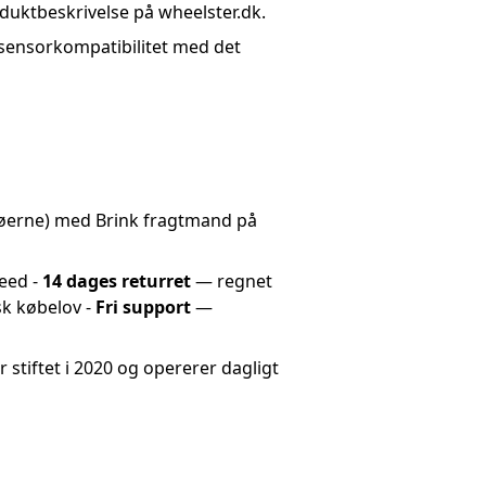
duktbeskrivelse på wheelster.dk.
 sensorkompatibilitet med det
erne) med Brink fragtmand på
Ceed -
14 dages returret
— regnet
sk købelov -
Fri support
—
stiftet i 2020 og opererer dagligt