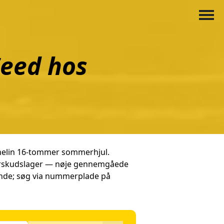
Ceed hos
Michelin 16-tommer sommerhjul.
verskudslager — nøje gennemgåede
ende; søg via nummerplade på