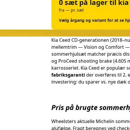
0 sæt på lager til ki
fra — pr. sæt
Vælg årgang og variant for at se hj
Kia Ceed CD-generationen (2018–nu) 
mellemtrim — Vision og Comfort —
sommerhjulsæt matcher præcis diss
og ProCeed shooting brake (4.605 m
karrosseriet. Kia Ceed er populær s
fabriksgaranti
der overføres til 2.
investering: du sparer vs. nye dæk 
Pris på brugte sommerhj
Wheelsters aktuelle Michelin somme
alufælge. Fragt beregnes ved check