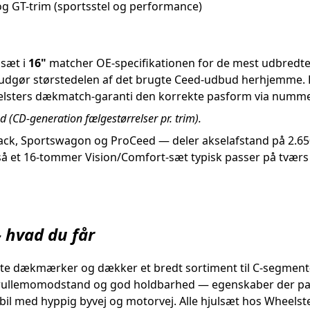
g GT-trim (sportsstel og performance)
sæt i
16"
matcher OE-specifikationen for de mest udbredte
dgør størstedelen af det brugte Ceed-udbud herhjemme. Ha
eelsters dækmatch-garanti den korrekte pasform via numme
 (CD-generation fælgestørrelser pr. trim).
back, Sportswagon og ProCeed — deler akselafstand på 2.6
 så et 16-tommer Vision/Comfort-sæt typisk passer på tværs 
hvad du får
ndte dækmærker og dækker et bredt sortiment til C-segmen
av rullemomodstand og god holdbarhed — egenskaber der pa
bil med hyppig byvej og motorvej. Alle hjulsæt hos Wheelste