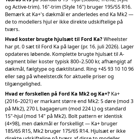
og Active-trim). 16"-trim (Style 16") bruger 195/55 R16.
Bemærk at Ka+'s dækmål er anderledes end Ka Mk2 —
de to modellers hjul er ikke direkte udskiftelige på
tværs.
Hvad koster brugte hjulsæt til Ford Ka?
Wheelster
har pt. 0 sæt til Ford Ka på lager (pr. 16. juli 2026). Lager
opdateres løbende. Komplette brugte hjulsæt til A-
segment biler koster typisk 800–2.500 kr, afhængigt af
dækmål, fælgtype og dæktilstand. Ring +45 93 10 10 96
eller søg på wheelster.dk for aktuelle priser og
tilgængelighed.
Hvad er forskellen på Ford Ka Mk2 og Ka+?
Ka+
(2016–2021) er markant større end Mk2: 5 døre (mod 3
på Mk2), 270 L bagagerum (mod 224 L) og standard
15"-hjul (mod 14" på Mk2). Bolt pattern er identisk
(4×98), men dækmål er forskelligt — Ka+ bruger
185/65 R15, Mk2 bruger 175/65 R14. Hjulsæt er ikke
direkte udskiftelige på tværs af disse to modeller.