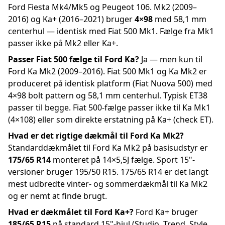
Ford Fiesta Mk4/Mk5 og Peugeot 106. Mk2 (2009–
2016) og Ka+ (2016–2021) bruger
4×98
med 58,1 mm
centerhul — identisk med Fiat 500 Mk1. Fælge fra Mk1
passer ikke på Mk2 eller Ka+.
Passer Fiat 500 fælge til Ford Ka?
Ja — men kun til
Ford Ka Mk2 (2009–2016). Fiat 500 Mk1 og Ka Mk2 er
produceret på identisk platform (Fiat Nuova 500) med
4×98 bolt pattern og 58,1 mm centerhul. Typisk ET38
passer til begge. Fiat 500-fælge passer ikke til Ka Mk1
(4×108) eller som direkte erstatning på Ka+ (check ET).
Hvad er det rigtige dækmål til Ford Ka Mk2?
Standarddækmålet til Ford Ka Mk2 på basisudstyr er
175/65 R14
monteret på 14×5,5J fælge. Sport 15"-
versioner bruger 195/50 R15. 175/65 R14 er det langt
mest udbredte vinter- og sommerdækmål til Ka Mk2
og er nemt at finde brugt.
Hvad er dækmålet til Ford Ka+?
Ford Ka+ bruger
185/65 R15
på standard 15"-hjul (Studio, Trend, Style