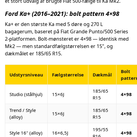
et stort udvalg af brugte Fiat 500-fælge til Ka Mk2.
Ford Ka+ (2016–2021): bolt pattern 4×98
Ka+ er den største Ka med 5 døre og 270 L
bagagerum, baseret på Fiat Grande Punto/500 Series
2-platformen. Bolt-mønsteret er 4×98 — identisk med
Mk2 — men standardfælgstørrelsen er 15", og
dækmålet er 185/65 R15.
Bolt
Udstyrsniveau
Fælgstørrelse
Dækmål
patter
185/65
Studio (stålhjul)
15×6J
4×98
R15
Trend / Style
185/65
15×6J
4×98
(alloy)
R15
195/55
Style 16" (alloy)
16×6,5J
4×98
R16