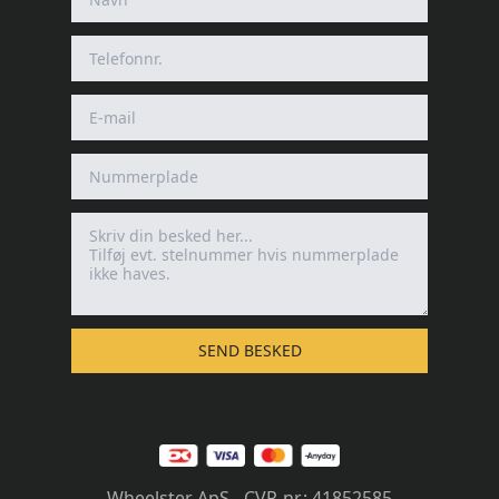
SEND BESKED
Wheelster ApS - CVR-nr.: 41852585