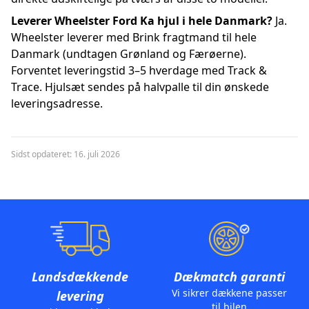
Leverer Wheelster Ford Ka hjul i hele Danmark?
Ja.
Wheelster leverer med Brink fragtmand til hele
Danmark (undtagen Grønland og Færøerne).
Forventet leveringstid 3–5 hverdage med Track &
Trace. Hjulsæt sendes på halvpalle til din ønskede
leveringsadresse.
Sidst opdateret: 16. juli 2026
Landsdækkende
Dækmatch garanti
Vi sikrer dækkene passer
levering
til bilen