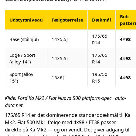
Bolt
Udstyrsniveau
Fælgstørrelse
Dækmål
patter
175/65
Base (stålhjul)
14×5,5J
4×98
R14
Edge / Sport
175/65
14×5,5J
4×98
(alloy 14")
R14
Sport (alloy
195/50
15×6J
4×98
15")
R15
Kilde: Ford Ka Mk2 / Fiat Nuova 500 platform-spec · auto-
data.net.
175/65 R14 er det dominerende standarddækmål til Ka
Mk2. Fiat 500 Mk1-fælge med 4×98 / ET38 passer
direkte på Ka Mk2 — og omvendt. Det giver adgang til