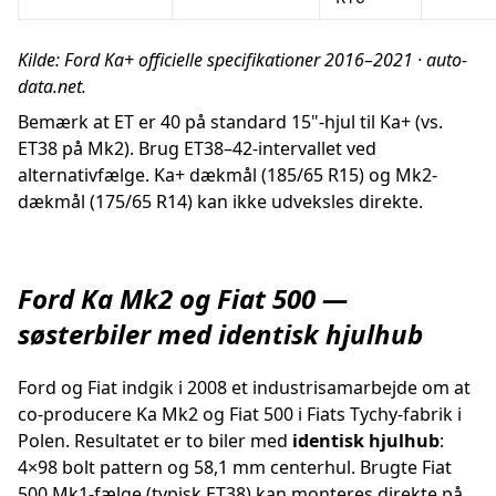
Kilde: Ford Ka+ officielle specifikationer 2016–2021 · auto-
data.net.
Bemærk at ET er 40 på standard 15"-hjul til Ka+ (vs.
ET38 på Mk2). Brug ET38–42-intervallet ved
alternativfælge. Ka+ dækmål (185/65 R15) og Mk2-
dækmål (175/65 R14) kan ikke udveksles direkte.
Ford Ka Mk2 og Fiat 500 —
søsterbiler med identisk hjulhub
Ford og Fiat indgik i 2008 et industrisamarbejde om at
co-producere Ka Mk2 og Fiat 500 i Fiats Tychy-fabrik i
Polen. Resultatet er to biler med
identisk hjulhub
:
4×98 bolt pattern og 58,1 mm centerhul. Brugte Fiat
500 Mk1-fælge (typisk ET38) kan monteres direkte på