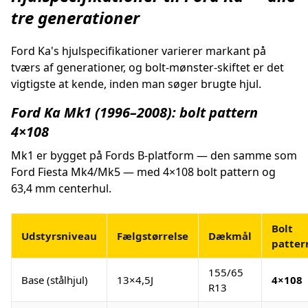
tre generationer
Ford Ka's hjulspecifikationer varierer markant på
tværs af generationer, og bolt-mønster-skiftet er det
vigtigste at kende, inden man søger brugte hjul.
Ford Ka Mk1 (1996–2008): bolt pattern
4×108
Mk1 er bygget på Fords B-platform — den samme som
Ford Fiesta Mk4/Mk5 — med 4×108 bolt pattern og
63,4 mm centerhul.
Bolt
Udstyrsniveau
Fælgstørrelse
Dækmål
patter
155/65
Base (stålhjul)
13×4,5J
4×108
R13