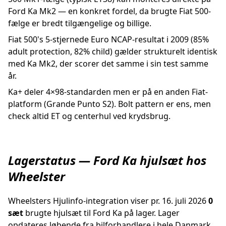
Ford Ka Mk2 — en konkret fordel, da brugte Fiat 500-
fælge er bredt tilgængelige og billige.
Fiat 500's 5-stjernede Euro NCAP-resultat i 2009 (85%
adult protection, 82% child) gælder strukturelt identisk
med Ka Mk2, der scorer det samme i sin test samme
år.
Ka+ deler 4×98-standarden men er på en anden Fiat-
platform (Grande Punto S2). Bolt pattern er ens, men
check altid ET og centerhul ved krydsbrug.
Lagerstatus — Ford Ka hjulsæt hos
Wheelster
Wheelsters Hjulinfo-integration viser pr. 16. juli 2026
0
sæt
brugte hjulsæt til Ford Ka på lager. Lager
opdateres løbende fra bilforhandlere i hele Danmark