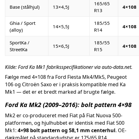
165/65
Base (stålhjul)
13×4,5J
4×108
R13
Ghia / Sport
185/55
14×5,5J
4×108
(alloy)
R14
SportKa /
185/55
15×6,5J
4×108
StreetKa
R15
Kilde: Ford Ka Mk1 fabriksspecifikationer via auto-data.net.
Fælge med 4×108 fra Ford Fiesta Mk4/Mk5, Peugeot
106 og Citroën Saxo er i praksis kompatible med Ka
Mk1 — det er et bredt marked af brugte fælge.
Ford Ka Mk2 (2009–2016): bolt pattern 4×98
Mk2 er co-produceret med Fiat på Fiat Nuova 500-
platformen, og hjulhubbet er identisk med Fiat 500
Mk1:
4×98 bolt pattern og 58,1 mm centerhul
. OE-
dækmålet på standardudstyr er 175/65 R14.