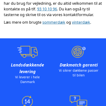
har du brug for vejledning, er du altid velkommen til at
kontakte os på tlf.
93 10 10 96
. Du kan også ty til
tasterne og skrive til os via vores kontaktformular.
Læs mere om brugte
sommerdæk
og
vinterdæk
.
Landsdækkende
Dækmatch garanti
Vi sikrer dækkene passer
levering
til bilen
Vi leverer i hele
Danmark