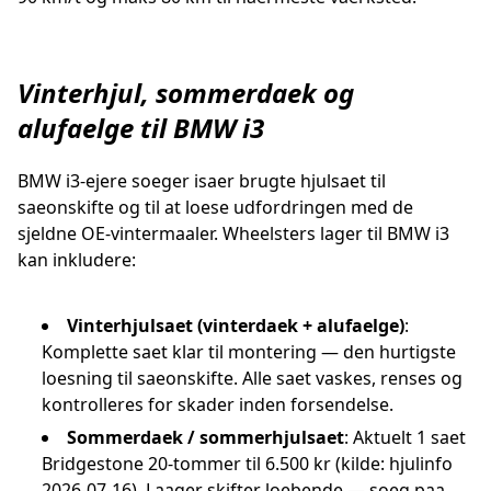
Vinterhjul, sommerdaek og
alufaelge til BMW i3
BMW i3-ejere soeger isaer brugte hjulsaet til
saeonskifte og til at loese udfordringen med de
sjeldne OE-vintermaaler. Wheelsters lager til BMW i3
kan inkludere:
Vinterhjulsaet (vinterdaek + alufaelge)
:
Komplette saet klar til montering — den hurtigste
loesning til saeonskifte. Alle saet vaskes, renses og
kontrolleres for skader inden forsendelse.
Sommerdaek / sommerhjulsaet
: Aktuelt 1 saet
Bridgestone 20-tommer til 6.500 kr (kilde: hjulinfo
2026-07-16). Laager skifter loebende — soeg paa