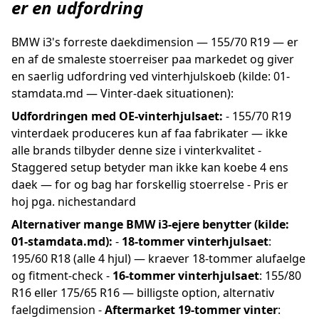
er en udfordring
BMW i3's forreste daekdimension — 155/70 R19 — er
en af de smaleste stoerreiser paa markedet og giver
en saerlig udfordring ved vinterhjulskoeb (kilde: 01-
stamdata.md — Vinter-daek situationen):
Udfordringen med OE-vinterhjulsaet:
- 155/70 R19
vinterdaek produceres kun af faa fabrikater — ikke
alle brands tilbyder denne size i vinterkvalitet -
Staggered setup betyder man ikke kan koebe 4 ens
daek — for og bag har forskellig stoerrelse - Pris er
hoj pga. nichestandard
Alternativer mange BMW i3-ejere benytter (kilde:
01-stamdata.md):
-
18-tommer vinterhjulsaet
:
195/60 R18 (alle 4 hjul) — kraever 18-tommer alufaelge
og fitment-check -
16-tommer vinterhjulsaet
: 155/80
R16 eller 175/65 R16 — billigste option, alternativ
faelgdimension -
Aftermarket 19-tommer vinter
: