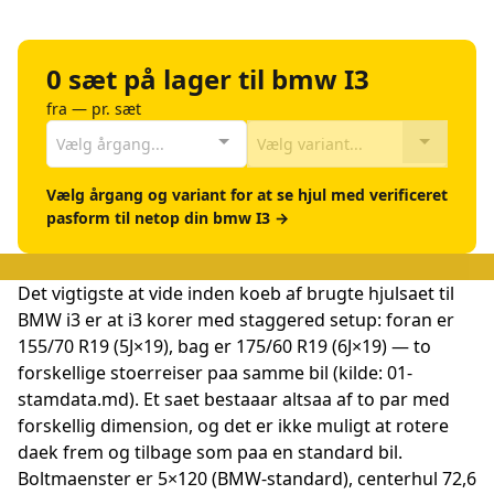
0 sæt på lager til bmw I3
fra — pr. sæt
Vælg årgang...
Vælg variant...
Vælg årgang og variant for at se hjul med verificeret
pasform til netop din bmw I3 →
Det vigtigste at vide inden koeb af brugte hjulsaet til
BMW i3 er at i3 korer med staggered setup: foran er
155/70 R19 (5J×19), bag er 175/60 R19 (6J×19) — to
forskellige stoerreiser paa samme bil (kilde: 01-
stamdata.md). Et saet bestaaar altsaa af to par med
forskellig dimension, og det er ikke muligt at rotere
daek frem og tilbage som paa en standard bil.
Boltmaenster er 5×120 (BMW-standard), centerhul 72,6