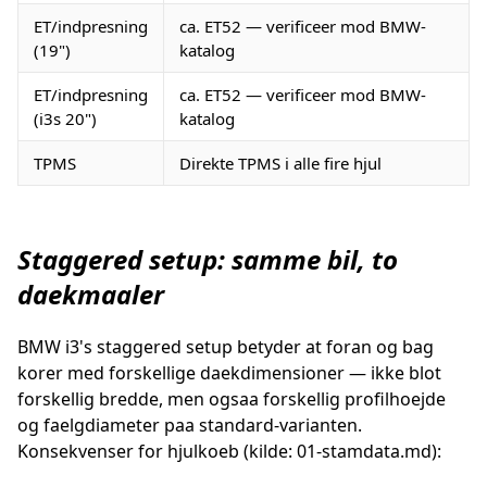
ET/indpresning
ca. ET52 — verificeer mod BMW-
(19")
katalog
ET/indpresning
ca. ET52 — verificeer mod BMW-
(i3s 20")
katalog
TPMS
Direkte TPMS i alle fire hjul
Staggered setup: samme bil, to
daekmaaler
BMW i3's staggered setup betyder at foran og bag
korer med forskellige daekdimensioner — ikke blot
forskellig bredde, men ogsaa forskellig profilhoejde
og faelgdiameter paa standard-varianten.
Konsekvenser for hjulkoeb (kilde: 01-stamdata.md):