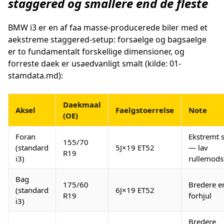
staggered og smallere end de fleste
BMW i3 er en af faa masse-producerede biler med et
aekstreme staggered-setup: forsaelge og bagsaelge
er to fundamentalt forskellige dimensioner, og
forreste daek er usaedvanligt smalt (kilde: 01-
stamdata.md):
Daekmaal
Aksel
Faelgstoerrelse
Note
(OE)
Foran
Ekstremt 
155/70
(standard
5J×19 ET52
— lav
R19
i3)
rullemods
Bag
175/60
Bredere e
(standard
6J×19 ET52
R19
forhjul
i3)
Bredere