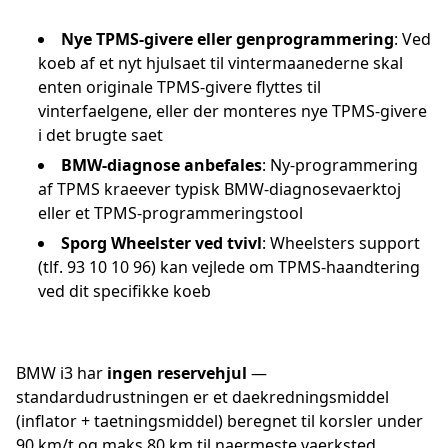
Nye TPMS-givere eller genprogrammering
: Ved
koeb af et nyt hjulsaet til vintermaanederne skal
enten originale TPMS-givere flyttes til
vinterfaelgene, eller der monteres nye TPMS-givere
i det brugte saet
BMW-diagnose anbefales
: Ny-programmering
af TPMS kraeever typisk BMW-diagnosevaerktoj
eller et TPMS-programmeringstool
Sporg Wheelster ved tvivl
: Wheelsters support
(tlf. 93 10 10 96) kan vejlede om TPMS-haandtering
ved dit specifikke koeb
BMW i3 har
ingen reservehjul
—
standardudrustningen er et daekredningsmiddel
(inflator + taetningsmiddel) beregnet til korsler under
90 km/t og maks 80 km til naermeste vaerksted.