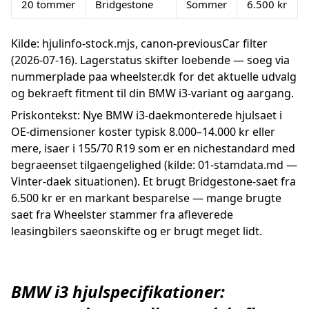
20 tommer
Bridgestone
Sommer
6.500 kr
Kilde: hjulinfo-stock.mjs, canon-previousCar filter
(2026-07-16). Lagerstatus skifter loebende — soeg via
nummerplade paa wheelster.dk for det aktuelle udvalg
og bekraeft fitment til din BMW i3-variant og aargang.
Priskontekst: Nye BMW i3-daekmonterede hjulsaet i
OE-dimensioner koster typisk 8.000–14.000 kr eller
mere, isaer i 155/70 R19 som er en nichestandard med
begraeenset tilgaengelighed (kilde: 01-stamdata.md —
Vinter-daek situationen). Et brugt Bridgestone-saet fra
6.500 kr er en markant besparelse — mange brugte
saet fra Wheelster stammer fra afleverede
leasingbilers saeonskifte og er brugt meget lidt.
BMW i3 hjulspecifikationer: