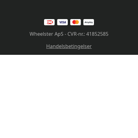
Wheelster ApS - CVR-nr.: 41852585
Handelsbetingelser