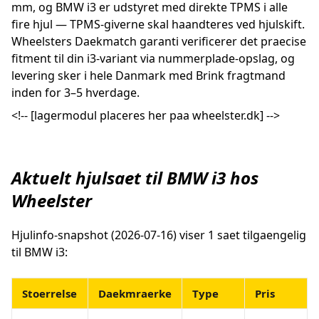
mm, og BMW i3 er udstyret med direkte TPMS i alle
fire hjul — TPMS-giverne skal haandteres ved hjulskift.
Wheelsters Daekmatch garanti verificerer det praecise
fitment til din i3-variant via nummerplade-opslag, og
levering sker i hele Danmark med Brink fragtmand
inden for 3–5 hverdage.
<!-- [lagermodul placeres her paa wheelster.dk] -->
Aktuelt hjulsaet til BMW i3 hos
Wheelster
Hjulinfo-snapshot (2026-07-16) viser 1 saet tilgaengelig
til BMW i3:
Stoerrelse
Daekmraerke
Type
Pris