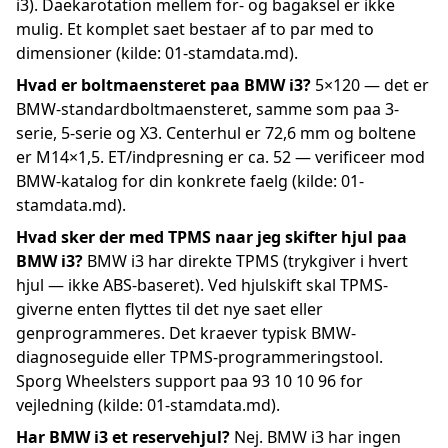
i3). Daekarotation mellem for- og bagaksel er ikke
mulig. Et komplet saet bestaer af to par med to
dimensioner (kilde: 01-stamdata.md).
Hvad er boltmaensteret paa BMW i3?
5×120 — det er
BMW-standardboltmaensteret, samme som paa 3-
serie, 5-serie og X3. Centerhul er 72,6 mm og boltene
er M14×1,5. ET/indpresning er ca. 52 — verificeer mod
BMW-katalog for din konkrete faelg (kilde: 01-
stamdata.md).
Hvad sker der med TPMS naar jeg skifter hjul paa
BMW i3?
BMW i3 har direkte TPMS (trykgiver i hvert
hjul — ikke ABS-baseret). Ved hjulskift skal TPMS-
giverne enten flyttes til det nye saet eller
genprogrammeres. Det kraever typisk BMW-
diagnoseguide eller TPMS-programmeringstool.
Sporg Wheelsters support paa 93 10 10 96 for
vejledning (kilde: 01-stamdata.md).
Har BMW i3 et reservehjul?
Nej. BMW i3 har ingen