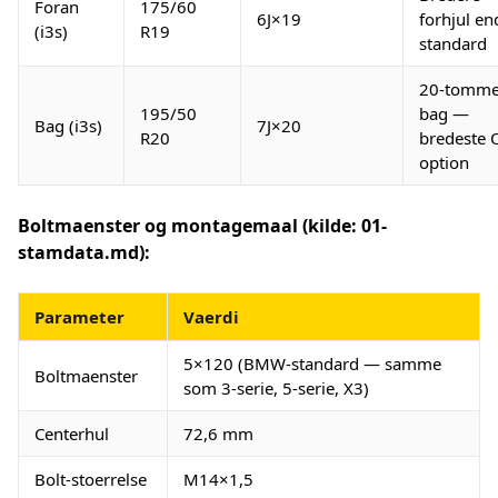
Foran
175/60
6J×19
forhjul en
(i3s)
R19
standard
20-tomme
195/50
bag —
Bag (i3s)
7J×20
R20
bredeste 
option
Boltmaenster og montagemaal (kilde: 01-
stamdata.md):
Parameter
Vaerdi
5×120 (BMW-standard — samme
Boltmaenster
som 3-serie, 5-serie, X3)
Centerhul
72,6 mm
Bolt-stoerrelse
M14×1,5