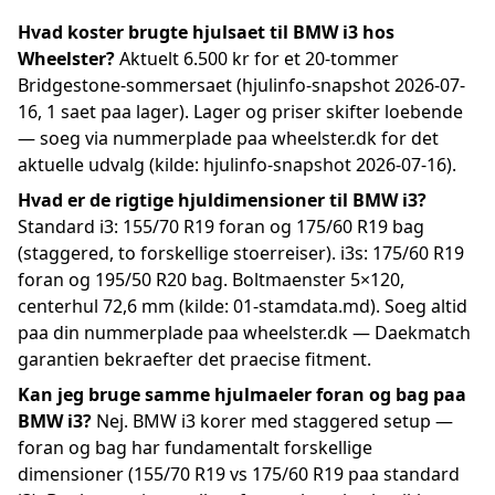
Hvad koster brugte hjulsaet til BMW i3 hos
Wheelster?
Aktuelt 6.500 kr for et 20-tommer
Bridgestone-sommersaet (hjulinfo-snapshot 2026-07-
16, 1 saet paa lager). Lager og priser skifter loebende
— soeg via nummerplade paa wheelster.dk for det
aktuelle udvalg (kilde: hjulinfo-snapshot 2026-07-16).
Hvad er de rigtige hjuldimensioner til BMW i3?
Standard i3: 155/70 R19 foran og 175/60 R19 bag
(staggered, to forskellige stoerreiser). i3s: 175/60 R19
foran og 195/50 R20 bag. Boltmaenster 5×120,
centerhul 72,6 mm (kilde: 01-stamdata.md). Soeg altid
paa din nummerplade paa wheelster.dk — Daekmatch
garantien bekraefter det praecise fitment.
Kan jeg bruge samme hjulmaeler foran og bag paa
BMW i3?
Nej. BMW i3 korer med staggered setup —
foran og bag har fundamentalt forskellige
dimensioner (155/70 R19 vs 175/60 R19 paa standard